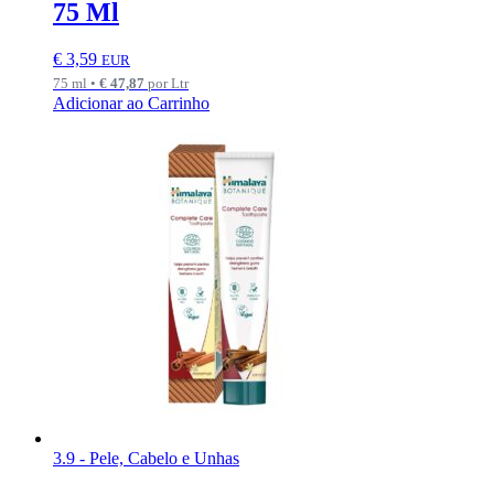
75 Ml
€
3,59
EUR
75 ml •
€
47,87
por Ltr
Adicionar ao Carrinho
3.9 - Pele, Cabelo e Unhas