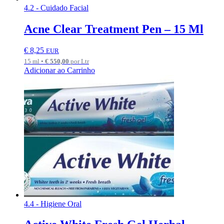
4.2 - Cuidado Facial
Acne Clear Treatment Pen – 15 Ml
€
8,25
EUR
15 ml •
€
550,00
por Ltr
Adicionar ao Carrinho
4.4 - Higiene Oral