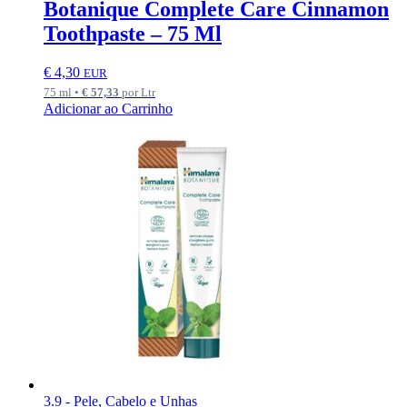
Botanique Complete Care Cinnamon
Toothpaste – 75 Ml
€
4,30
EUR
75 ml •
€
57,33
por Ltr
Adicionar ao Carrinho
3.9 - Pele, Cabelo e Unhas