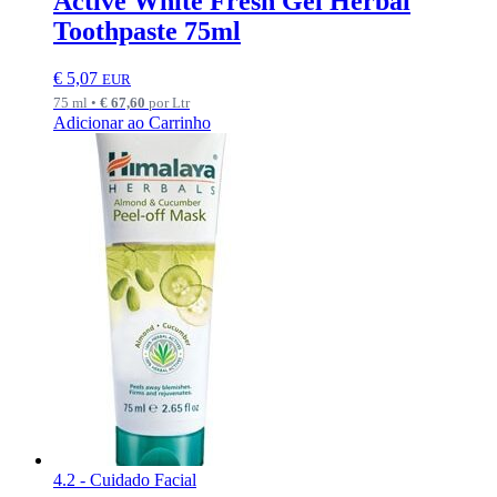
Active White Fresh Gel Herbal
Toothpaste 75ml
€
5,07
EUR
75 ml •
€
67,60
por Ltr
Adicionar ao Carrinho
4.2 - Cuidado Facial