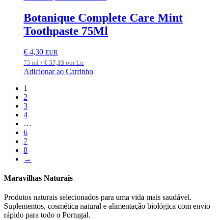
Botanique Complete Care Mint
Toothpaste 75Ml
€
4,30
EUR
75 ml •
€
57,33
por Ltr
Adicionar ao Carrinho
1
2
3
4
…
6
7
8
→
Maravilhas Naturais
Produtos naturais selecionados para uma vida mais saudável.
Suplementos, cosmética natural e alimentação biológica com envio
rápido para todo o Portugal.