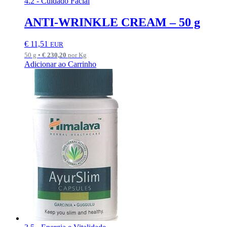
4.2 - Cuidado Facial
ANTI-WRINKLE CREAM – 50 g
€
11,51
EUR
50 g •
€
230,20
por Kg
Adicionar ao Carrinho