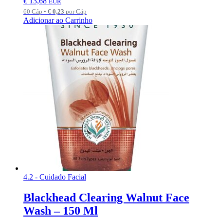
€
13,68
EUR
60 Cáp •
€
0,23
por Cáp
Adicionar ao Carrinho
4.2 - Cuidado Facial
Blackhead Clearing Walnut Face
Wash – 150 Ml