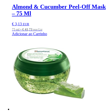
Almond & Cucumber Peel-Off Mask
– 75 Ml
€
3,13
EUR
75 ml •
€
41,73
por Ltr
Adicionar ao Carrinho