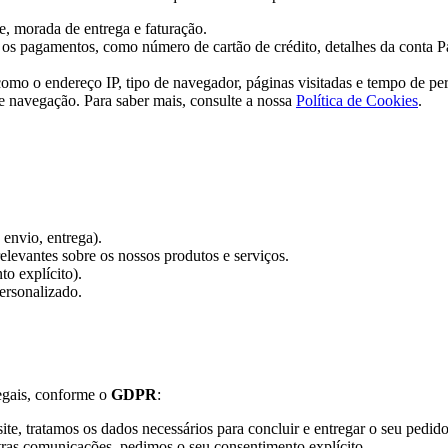
, morada de entrega e faturação.
 os pagamentos, como número de cartão de crédito, detalhes da conta
como o endereço IP, tipo de navegador, páginas visitadas e tempo de pe
e navegação. Para saber mais, consulte a nossa
Política de Cookies
.
envio, entrega).
elevantes sobre os nossos produtos e serviços.
o explícito).
ersonalizado.
legais, conforme o
GDPR
:
e, tratamos os dados necessários para concluir e entregar o seu pedido
tras comunicações, pedimos o seu consentimento explícito.