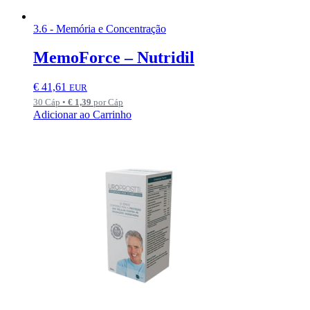
3.6 - Memória e Concentração
MemoForce – Nutridil
€
41,61
EUR
30 Cáp •
€
1,39
por Cáp
Adicionar ao Carrinho