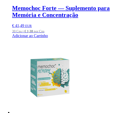
Memochoc Forte — Suplemento para
Memória e Concentração
€
41,49
EUR
30 Cps •
€
1,38
por Cps
Adicionar ao Carrinho