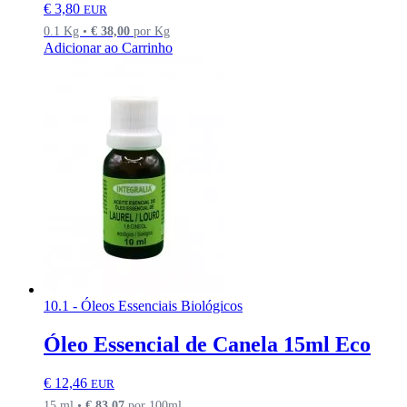
€
3,80
EUR
0.1 Kg •
€
38,00
por Kg
Adicionar ao Carrinho
10.1 - Óleos Essenciais Biológicos
Óleo Essencial de Canela 15ml Eco
€
12,46
EUR
15 ml •
€
83,07
por 100ml