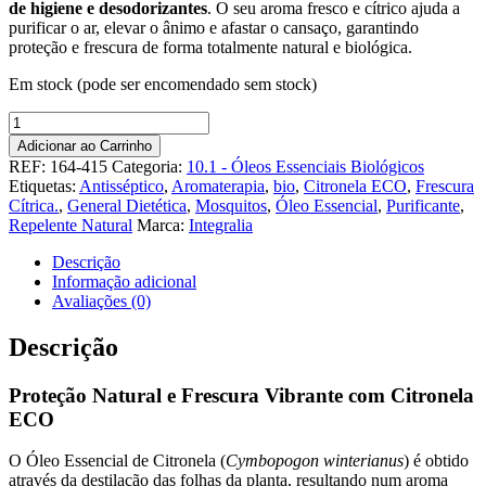
de higiene e desodorizantes
. O seu aroma fresco e cítrico ajuda a
purificar o ar, elevar o ânimo e afastar o cansaço, garantindo
proteção e frescura de forma totalmente natural e biológica.
Em stock (pode ser encomendado sem stock)
Quantidade
de
Adicionar ao Carrinho
Óleo
REF:
164-415
Categoria:
10.1 - Óleos Essenciais Biológicos
Essencial
Etiquetas:
Antisséptico
,
Aromaterapia
,
bio
,
Citronela ECO
,
Frescura
de
Cítrica.
,
General Dietética
,
Mosquitos
,
Óleo Essencial
,
Purificante
,
Citronela
Repelente Natural
Marca:
Integralia
15ml
ECO
Descrição
Informação adicional
Avaliações (0)
Descrição
Proteção Natural e Frescura Vibrante com Citronela
ECO
O Óleo Essencial de Citronela (
Cymbopogon winterianus
) é obtido
através da destilação das folhas da planta, resultando num aroma