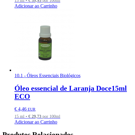
15 ml •
€
59,93
por 100ml
Adicionar ao Carrinho
10.1 - Óleos Essenciais Biológicos
Óleo essencial de Laranja Doce15ml
ECO
€
4,46
EUR
15 ml •
€
29,73
por 100ml
Adicionar ao Carrinho
Produtos Relacionados