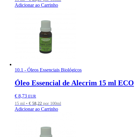
Adicionar ao Carrinho
10.1 - Óleos Essenciais Biológicos
Óleo Essencial de Alecrim 15 ml ECO
€
8,73
EUR
15 ml •
€
58,22
por 100ml
Adicionar ao Carrinho