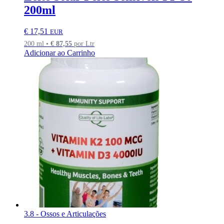
200ml
€
17,51
EUR
200 ml •
€
87,55
por Ltr
Adicionar ao Carrinho
3.8 - Ossos e Articulações