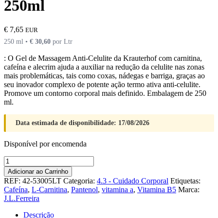
250ml
€
7,65
EUR
250 ml •
€
30,60
por Ltr
: O Gel de Massagem Anti-Celulite da Krauterhof com carnitina,
cafeína e alecrim ajuda a auxiliar na redução da celulite nas zonas
mais problemáticas, tais como coxas, nádegas e barriga, graças ao
seu inovador complexo de potente ação termo ativa anti-celulite.
Promove um contorno corporal mais definido. Embalagem de 250
ml.
Data estimada de disponibilidade: 17/08/2026
Disponível por encomenda
Quantidade
de
Adicionar ao Carrinho
ANTI-
REF:
42-53005LT
Categoria:
4.3 - Cuidado Corporal
Etiquetas:
CELLULITE
Cafeína
,
L-Carnitina
,
Pantenol
,
vitamina a
,
Vitamina B5
Marca:
GEL
J.L.Ferreira
-
250ml
Descrição