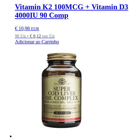
Vitamin K2 100MCG + Vitamin D3
4000IU 90 Comp
€
10,98
EUR
90 Un •
€
0,12
por Un
Adicionar ao Carrinho