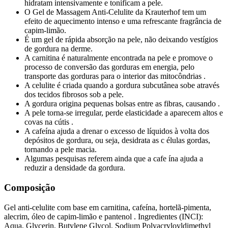
hidratam intensivamente e tonificam a pele.
O Gel de Massagem Anti-Celulite da Krauterhof tem um
efeito de aquecimento intenso e uma refrescante fragrância de
capim-limão.
É um gel de rápida absorção na pele, não deixando vestígios
de gordura na derme.
A carnitina é naturalmente encontrada na pele e promove o
processo de conversão das gorduras em energia, pelo
transporte das gorduras para o interior das mitocôndrias .
A celulite é criada quando a gordura subcutânea sobe através
dos tecidos fibrosos sob a pele.
A gordura origina pequenas bolsas entre as fibras, causando .
A pele torna-se irregular, perde elasticidade a aparecem altos e
covas na cútis .
A cafeína ajuda a drenar o excesso de líquidos à volta dos
depósitos de gordura, ou seja, desidrata as c élulas gordas,
tornando a pele macia.
Algumas pesquisas referem ainda que a cafe ína ajuda a
reduzir a densidade da gordura.
Composição
Gel anti-celulite com base em carnitina, cafeína, hortelã-pimenta,
alecrim, óleo de capim-limão e pantenol . Ingredientes (INCI):
Aqua, Glycerin, Butylene Glycol, Sodium Polyacryloyldimethyl