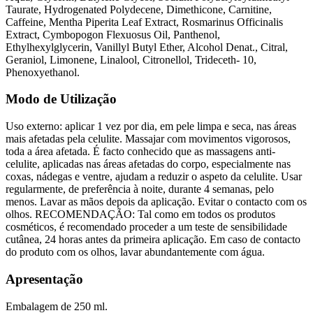
Taurate, Hydrogenated Polydecene, Dimethicone, Carnitine,
Caffeine, Mentha Piperita Leaf Extract, Rosmarinus Officinalis
Extract, Cymbopogon Flexuosus Oil, Panthenol,
Ethylhexylglycerin, Vanillyl Butyl Ether, Alcohol Denat., Citral,
Geraniol, Limonene, Linalool, Citronellol, Trideceth- 10,
Phenoxyethanol.
Modo de Utilização
Uso externo: aplicar 1 vez por dia, em pele limpa e seca, nas áreas
mais afetadas pela celulite. Massajar com movimentos vigorosos,
toda a área afetada. É facto conhecido que as massagens anti-
celulite, aplicadas nas áreas afetadas do corpo, especialmente nas
coxas, nádegas e ventre, ajudam a reduzir o aspeto da celulite. Usar
regularmente, de preferência à noite, durante 4 semanas, pelo
menos. Lavar as mãos depois da aplicação. Evitar o contacto com os
olhos. RECOMENDAÇÃO: Tal como em todos os produtos
cosméticos, é recomendado proceder a um teste de sensibilidade
cutânea, 24 horas antes da primeira aplicação. Em caso de contacto
do produto com os olhos, lavar abundantemente com água.
Apresentação
Embalagem de 250 ml.