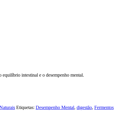
 equilíbrio intestinal e o desempenho mental.
Naturais
Etiquetas:
Desempenho Mental
,
digestão
,
Fermentos