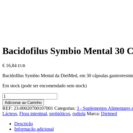
Bacidofilus Symbio Mental 30 
€
16,84
EUR
Bacidofilus Symbio Mental da DietMed, em 30 cápsulas gastrorresistent
Em stock (pode ser encomendado sem stock)
Quantidade
de
Adicionar ao Carrinho
Bacidofilus
REF:
23-00020700107001
Categorias:
3 - Suplementos Alimentares 
Symbio
Lácteos
,
Flora intestinal
,
probióticos
,
rodiola
Marca:
Dietmed
Mental
30
Descrição
Cápsulas
Informação adicional
-