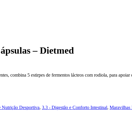
Cápsulas – Dietmed
es, combina 5 estirpes de fermentos lácteos com rodiola, para apoiar o
e Nutrição Desportiva
,
3.3 - Digestão e Conforto Intestinal
,
Maravilhas 