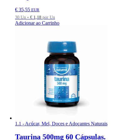
€
35,55
EUR
30 Un •
€
1,18
por Un
Adicionar ao Carrinho
1.1 - Açúcar, Mel, Doces e Adoçantes Naturais
Taurina 500mg 60 Cápsulas.