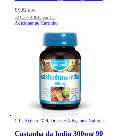
€
9,62
EUR
60 Cáp •
€
0,16
por Cáp
Adicionar ao Carrinho
1.1 - Açúcar, Mel, Doces e Adoçantes Naturais
Castanha da India 300mg 90