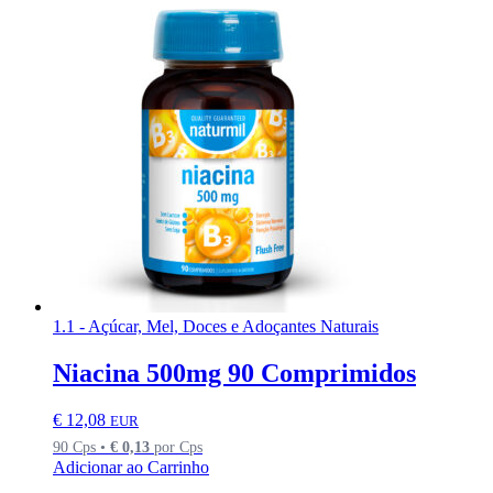
1.1 - Açúcar, Mel, Doces e Adoçantes Naturais
Niacina 500mg 90 Comprimidos
€
12,08
EUR
90 Cps •
€
0,13
por Cps
Adicionar ao Carrinho