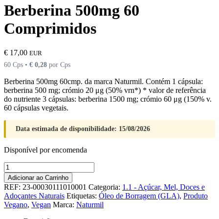
Berberina 500mg 60
Comprimidos
€
17,00
EUR
60 Cps •
€
0,28
por Cps
Berberina 500mg 60cmp. da marca Naturmil. Contém 1 cápsula:
berberina 500 mg; crómio 20 μg (50% vrn*) * valor de referência
do nutriente 3 cápsulas: berberina 1500 mg; crómio 60 μg (150% v.
60 cápsulas vegetais.
Data estimada de disponibilidade: 15/08/2026
Disponível por encomenda
Quantidade
de
Adicionar ao Carrinho
Berberina
REF:
23-00030111010001
Categoria:
1.1 - Açúcar, Mel, Doces e
500mg
Adoçantes Naturais
Etiquetas:
Óleo de Borragem (GLA)
,
Produto
60
Vegano
,
Vegan
Marca:
Naturmil
Comprimidos