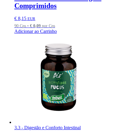
Comprimidos
€
8,15
EUR
90 Cps •
€
0,09
por Cps
Adicionar ao Carrinho
3.3 - Digestão e Conforto Intestinal