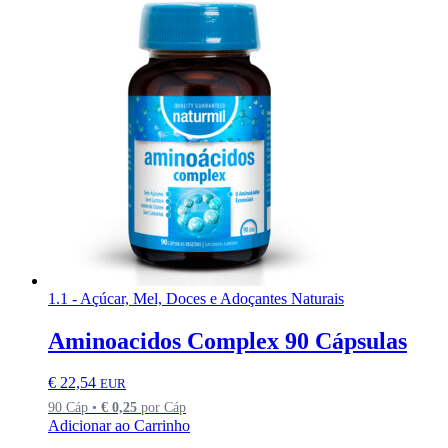
1.1 - Açúcar, Mel, Doces e Adoçantes Naturais
Aminoacidos Complex 90 Cápsulas
€
22,54
EUR
90 Cáp •
€
0,25
por Cáp
Adicionar ao Carrinho