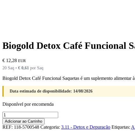
Biogold Detox Café Funcional S
€
12,28
EUR
20 Saq •
€
0,61
por Saq
Biogold Detox Café Funcional Saquetas é um suplemento alimentar à 
Data estimada de disponibilidade: 14/08/2026
Disponível por encomenda
Quantidade
de
Adicionar ao Carrinho
Biogold
REF:
118-5700548
Categoria:
3.11 - Detox e Depuração
Etiquetas:
A
Detox