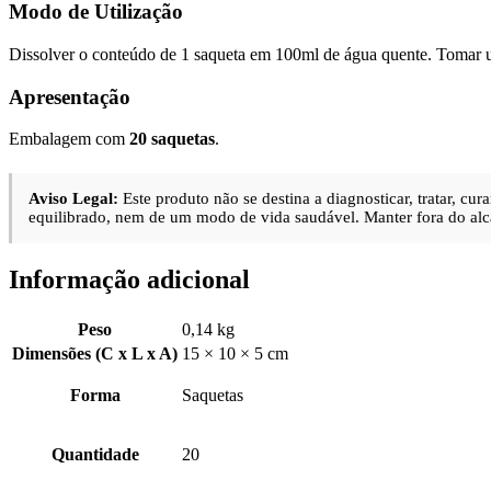
Modo de Utilização
Dissolver o conteúdo de 1 saqueta em 100ml de água quente. Tomar u
Apresentação
Embalagem com
20 saquetas
.
Aviso Legal:
Este produto não se destina a diagnosticar, tratar, c
equilibrado, nem de um modo de vida saudável. Manter fora do alc
Informação adicional
Peso
0,14 kg
Dimensões (C x L x A)
15 × 10 × 5 cm
Forma
Saquetas
Quantidade
20