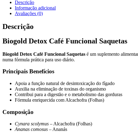
Café
Descrição
Funcional
Informação adicional
Saquetas
Avaliações (0)
Descrição
Biogold Detox Café Funcional Saquetas
Biogold Detox Café Funcional Saquetas
é um suplemento alimentar 
numa fórmula prática para uso diário.
Principais Benefícios
Apoia a função natural de desintoxicação do fígado
Auxilia na eliminação de toxinas do organismo
Contribui para a digestão e o metabolismo das gorduras
Fórmula enriquecida com Alcachofra (Folhas)
Composição
Cynara scolymus
– Alcachofra (Folhas)
Ananas comosus
– Ananás