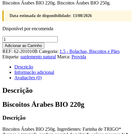
Biscoitos Árabes BIO 220g. Biscoitos Árabes BIO 250g.
Data estimada de disponibilidade: 13/08/2026
Disponível por encomenda
Quantidade
de
Adicionar ao Carrinho
Biscoitos
REF:
62-201010B
Categoria:
1.5 - Bolachas, Biscoitos e Pães
Árabes
Etiqueta:
suplemento natural
Marca:
Provida
BIO
220g
Descrição
Informação adicional
Avaliações (0)
Descrição
Biscoitos Árabes BIO 220g
Descrição
Biscoitos Árabes BIO 250g. Ingredientes: Farinha de TRIGO*