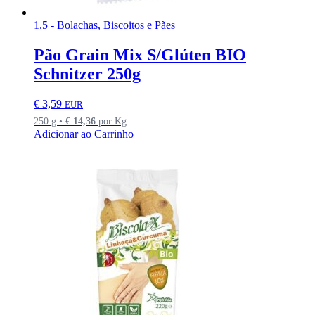
1.5 - Bolachas, Biscoitos e Pães
Pão Grain Mix S/Glúten BIO
Schnitzer 250g
€
3,59
EUR
250 g •
€
14,36
por Kg
Adicionar ao Carrinho