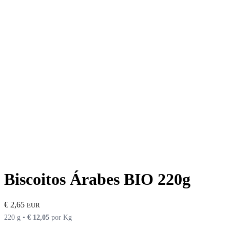
Biscoitos Árabes BIO 220g
€
2,65
EUR
220 g •
€
12,05
por Kg