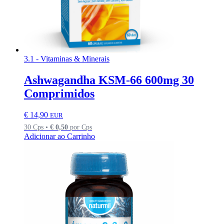
3.1 - Vitaminas & Minerais
Ashwagandha KSM-66 600mg 30
Comprimidos
€
14,90
EUR
30 Cps •
€
0,50
por Cps
Adicionar ao Carrinho