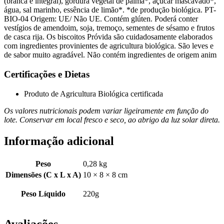
(branca e integral), gordura vegetal de palma*, açúcar mascavado*,
água, sal marinho, essência de limão*. *de produção biológica. PT-
BIO-04 Origem: UE/ Não UE. Contém glúten. Poderá conter
vestígios de amendoim, soja, tremoço, sementes de sésamo e frutos
de casca rija. Os biscoitos Próvida são cuidadosamente elaborados
com ingredientes provinientes de agricultura biológica. São leves e
de sabor muito agradável. Não contém ingredientes de origem anim
Certificações e Dietas
Produto de Agricultura Biológica certificada
Os valores nutricionais podem variar ligeiramente em função do
lote. Conservar em local fresco e seco, ao abrigo da luz solar direta.
Informação adicional
Peso
0,28 kg
Dimensões (C x L x A)
10 × 8 × 8 cm
Peso Líquido
220g