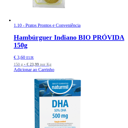
1.10 - Pratos Prontos e Conveniência
Hambúrguer Indiano BIO PRÓVIDA
150g
€
3,60
EUR
150 g •
€
23,99
por Kg
Adicionar ao Carrinho