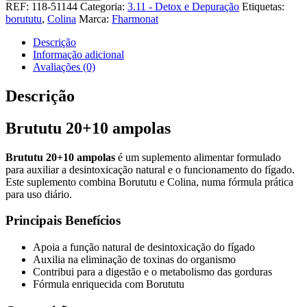
Brututu
REF:
118-51144
Categoria:
3.11 - Detox e Depuração
Etiquetas:
20+10
borututu
,
Colina
Marca:
Fharmonat
ampolas
Descrição
Informação adicional
Avaliações (0)
Descrição
Brututu 20+10 ampolas
Brututu 20+10 ampolas
é um suplemento alimentar formulado
para auxiliar a desintoxicação natural e o funcionamento do fígado.
Este suplemento combina Borututu e Colina, numa fórmula prática
para uso diário.
Principais Benefícios
Apoia a função natural de desintoxicação do fígado
Auxilia na eliminação de toxinas do organismo
Contribui para a digestão e o metabolismo das gorduras
Fórmula enriquecida com Borututu