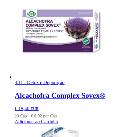
3.11 - Detox e Depuração
Alcachofra Complex Sovex®
€
18,40
EUR
20 Cáp •
€
0,92
por Cáp
Adicionar ao Carrinho