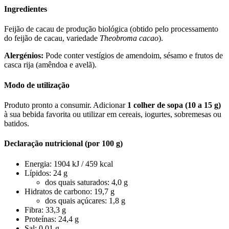
Ingredientes
Feijão de cacau de produção biológica (obtido pelo processamento
do feijão de cacau, variedade
Theobroma cacao
).
Alergénios:
Pode conter vestígios de amendoim, sésamo e frutos de
casca rija (amêndoa e avelã).
Modo de utilização
Produto pronto a consumir. Adicionar
1 colher de sopa (10 a 15 g)
à sua bebida favorita ou utilizar em cereais, iogurtes, sobremesas ou
batidos.
Declaração nutricional (por 100 g)
Energia: 1904 kJ / 459 kcal
Lípidos: 24 g
dos quais saturados: 4,0 g
Hidratos de carbono: 19,7 g
dos quais açúcares: 1,8 g
Fibra: 33,3 g
Proteínas: 24,4 g
Sal: 0,01 g