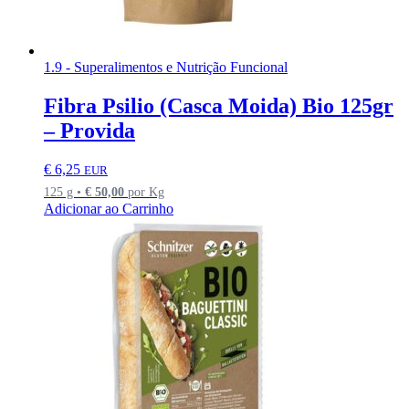
1.9 - Superalimentos e Nutrição Funcional
Fibra Psilio (Casca Moida) Bio 125gr
– Provida
€
6,25
EUR
125 g •
€
50,00
por Kg
Adicionar ao Carrinho