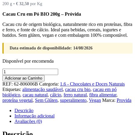
200 g •
€
32,50
por Kg
Cacau Cru em Pó BIO 200g – Próvida
Cacau cru de origem biológica, naturalmente rico em proteínas, fibra
e ferro, e fonte de cálcio. Ideal para bebidas, cereais, iogurtes e
batidos. Sem glúten, vegan e com embalagem 100% compostável.
Data estimada de disponibilidade: 14/08/2026
Disponível por encomenda
Quantidade
de
Adicionar ao Carrinho
Cacau
REF:
62-806006B
Categoria:
1.6 - Chocolates e Doces Naturais
em
Etiquetas:
alimentação saudável
,
cacau cru bio
,
cacau em pó
Pó
biológico
,
cacau natural
,
cálcio
,
ferro natural
,
fibra alimentar
,
(
proteína vegetal
,
Sem Glúten
,
superalimento
,
Vegan
Marca:
Provida
Cru
)
Descrição
BIO
Informação adicional
Próvida
Avaliações (0)
200g
Descrição