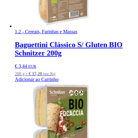
1.2 - Cereais, Farinhas e Massas
Baguettini Clássico S/ Gluten BIO
Schnitzer 200g
€
3,44
EUR
200 g •
€
17,20
por Kg
Adicionar ao Carrinho