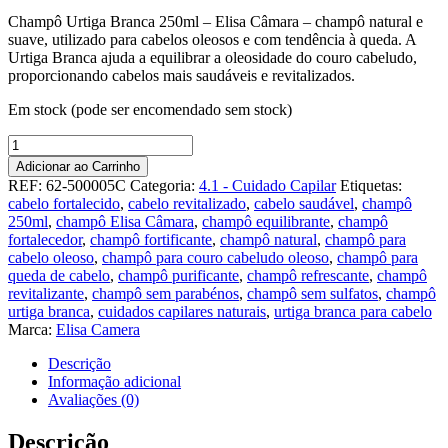
Champô Urtiga Branca 250ml – Elisa Câmara – champô natural e
suave, utilizado para cabelos oleosos e com tendência à queda. A
Urtiga Branca ajuda a equilibrar a oleosidade do couro cabeludo,
proporcionando cabelos mais saudáveis e revitalizados.
Em stock (pode ser encomendado sem stock)
Quantidade
de
Adicionar ao Carrinho
Champô
REF:
62-500005C
Categoria:
4.1 - Cuidado Capilar
Etiquetas:
Urtiga
cabelo fortalecido
,
cabelo revitalizado
,
cabelo saudável
,
champô
Branca
250ml
,
champô Elisa Câmara
,
champô equilibrante
,
champô
250ml
fortalecedor
,
champô fortificante
,
champô natural
,
champô para
-
cabelo oleoso
,
champô para couro cabeludo oleoso
,
champô para
Elisa
queda de cabelo
,
champô purificante
,
champô refrescante
,
champô
Camera
revitalizante
,
champô sem parabénos
,
champô sem sulfatos
,
champô
urtiga branca
,
cuidados capilares naturais
,
urtiga branca para cabelo
Marca:
Elisa Camera
Descrição
Informação adicional
Avaliações (0)
Descrição