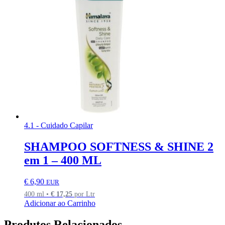
4.1 - Cuidado Capilar
SHAMPOO SOFTNESS & SHINE 2
em 1 – 400 ML
€
6,90
EUR
400 ml •
€
17,25
por Ltr
Adicionar ao Carrinho
Produtos Relacionados