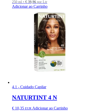
250 ml •
€
39,96
por Ltr
Adicionar ao Carrinho
4.1 - Cuidado Capilar
NATURTINT 4 N
€
10,35
Adicionar ao Carrinho
EUR