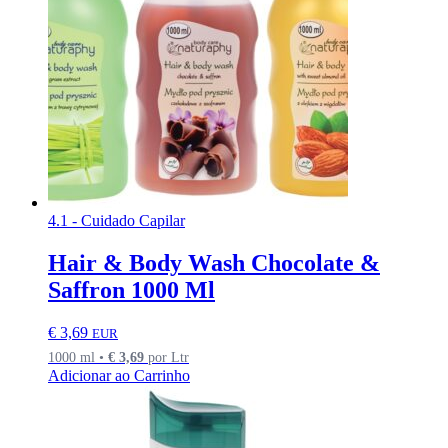
4.1 - Cuidado Capilar
Hair & Body Wash Chocolate &
Saffron 1000 Ml
€
3,69
EUR
1000 ml •
€
3,69
por Ltr
Adicionar ao Carrinho