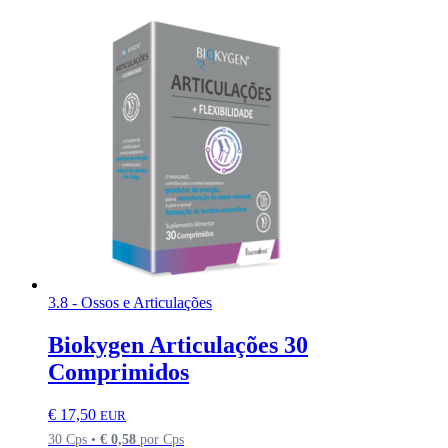
3.8 - Ossos e Articulações
Biokygen Articulações 30
Comprimidos
€
17,50
EUR
30 Cps •
€
0,58
por Cps