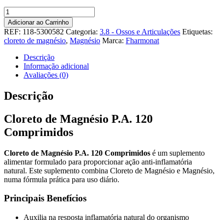
Quantidade
de
Adicionar ao Carrinho
Cloreto
REF:
118-5300582
Categoria:
3.8 - Ossos e Articulações
Etiquetas:
de
cloreto de magnésio
,
Magnésio
Marca:
Fharmonat
Magnésio
P.A.
Descrição
120
Informação adicional
Comprimidos
Avaliações (0)
Descrição
Cloreto de Magnésio P.A. 120
Comprimidos
Cloreto de Magnésio P.A. 120 Comprimidos
é um suplemento
alimentar formulado para proporcionar ação anti-inflamatória
natural. Este suplemento combina Cloreto de Magnésio e Magnésio,
numa fórmula prática para uso diário.
Principais Benefícios
Auxilia na resposta inflamatória natural do organismo