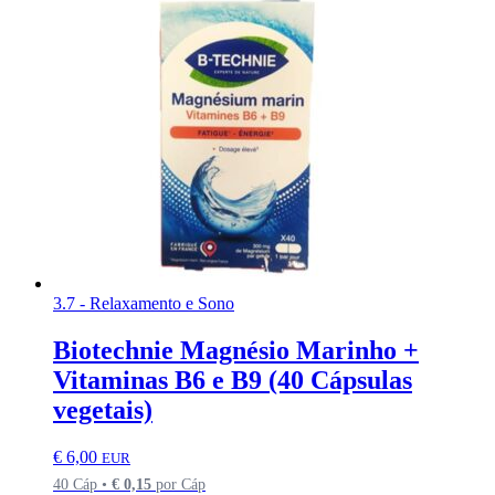
3.7 - Relaxamento e Sono
Biotechnie Magnésio Marinho +
Vitaminas B6 e B9 (40 Cápsulas
vegetais)
€
6,00
EUR
40 Cáp •
€
0,15
por Cáp