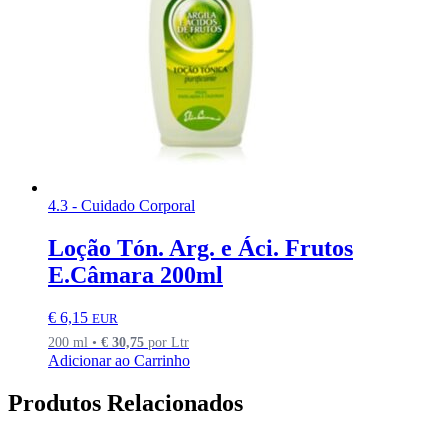
4.3 - Cuidado Corporal
Loção Tón. Arg. e Áci. Frutos
E.Câmara 200ml
€
6,15
EUR
200 ml •
€
30,75
por Ltr
Adicionar ao Carrinho
Produtos Relacionados