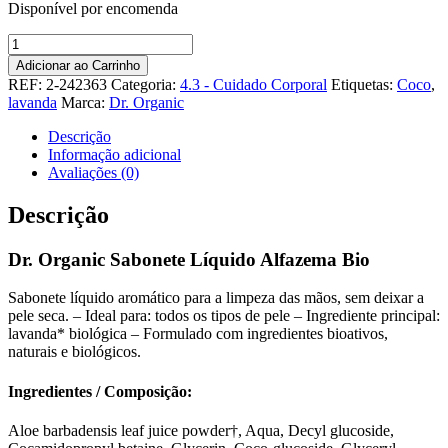
Disponível por encomenda
Quantidade
de
Adicionar ao Carrinho
Dr.
REF:
2-242363
Categoria:
4.3 - Cuidado Corporal
Etiquetas:
Coco
,
Organic
lavanda
Marca:
Dr. Organic
Sabonete
Líquido
Descrição
Alfazema
Informação adicional
Bio
Avaliações (0)
Descrição
Dr. Organic Sabonete Líquido Alfazema Bio
Sabonete líquido aromático para a limpeza das mãos, sem deixar a
pele seca. – Ideal para: todos os tipos de pele – Ingrediente principal:
lavanda* biológica – Formulado com ingredientes bioativos,
naturais e biológicos.
Ingredientes / Composição:
Aloe barbadensis leaf juice powder†, Aqua, Decyl glucoside,