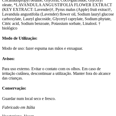
Cocamidopropyl betaine, Glycerin, Coco-glucoside, Glyceryl
oleate, *LAVANDULA ANGUSTIFOLIA FLOWER EXTRACT
(KEY EXTRACT: Lavender)†, Pyrus malus (Apple) fruit extract†,
Lavandula angustifolia (Lavender) flower oil, Sodium lauryl glucose
carboxylate, Lauryl glucoside, Glyceryl caprylate, Sodium phytate,
Citric acid, Sodium benzoate, Potassium sorbate, Linalool. †
biológico
Modo de Utilização:
Modo de uso: fazer espuma nas mãos e enxaguar.
Avisos:
Para uso externo. Evitar o contato com os olhos. Em caso de
irritação cutânea, descontinuar a utilização. Manter fora do alcance
das crianças.
Conservação:
Guardar num local seco e fresco.
Fabricado em Itália