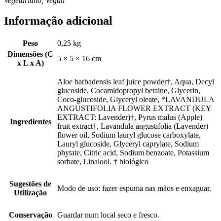
Vegetariano, Vegan
Informação adicional
Peso
0,25 kg
Dimensões (C
5 × 5 × 16 cm
x L x A)
Aloe barbadensis leaf juice powder†, Aqua, Decyl
glucoside, Cocamidopropyl betaine, Glycerin,
Coco-glucoside, Glyceryl oleate, *LAVANDULA
ANGUSTIFOLIA FLOWER EXTRACT (KEY
EXTRACT: Lavender)†, Pyrus malus (Apple)
Ingredientes
fruit extract†, Lavandula angustifolia (Lavender)
flower oil, Sodium lauryl glucose carboxylate,
Lauryl glucoside, Glyceryl caprylate, Sodium
phytate, Citric acid, Sodium benzoate, Potassium
sorbate, Linalool. † biológico
Sugestões de
Modo de uso: fazer espuma nas mãos e enxaguar.
Utilização
Conservação
Guardar num local seco e fresco.