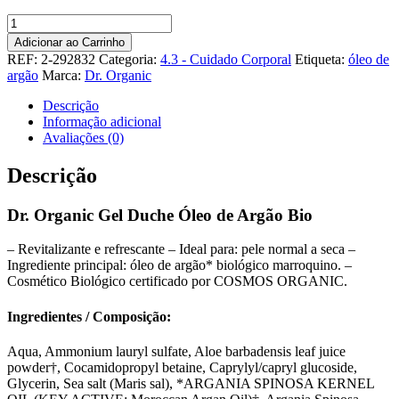
Quantidade
de
Adicionar ao Carrinho
Dr.
REF:
2-292832
Categoria:
4.3 - Cuidado Corporal
Etiqueta:
óleo de
Organic
argão
Marca:
Dr. Organic
Gel
Duche
Descrição
Óleo
Informação adicional
de
Avaliações (0)
Argão
Bio
Descrição
Dr. Organic Gel Duche Óleo de Argão Bio
– Revitalizante e refrescante – Ideal para: pele normal a seca –
Ingrediente principal: óleo de argão* biológico marroquino. –
Cosmético Biológico certificado por COSMOS ORGANIC.
Ingredientes / Composição:
Aqua, Ammonium lauryl sulfate, Aloe barbadensis leaf juice
powder†, Cocamidopropyl betaine, Caprylyl/capryl glucoside,
Glycerin, Sea salt (Maris sal), *ARGANIA SPINOSA KERNEL