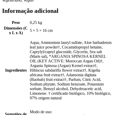
Vegetariano, Vegan
Informação adicional
Peso
0,25 kg
Dimensões (C
5 × 5 × 16 cm
x L x A)
Aqua, Ammonium lauryl sulfate, Aloe barbadensis
leaf juice powder†, Cocamidopropyl betaine,
Caprylyl/capryl glucoside, Glycerin, Sea salt
(Maris sal), *ARGANIA SPINOSA KERNEL
OIL (KEY ACTIVE: Moroccan Argan Oil)†,
Argania Spinosa (Argan) Kernel extract†,
Ingredientes
Hibiscus sabdariffa flower extract†, Kigelia
africana fruit extract†, Adansonia digitata
(Baobab) fruit extract†, Parfum, Citric Acid,
Sodium phytate, Sodium benzoate, Potassium
sorbate, Benzyl alcohol, Dehydroacetic acid,
Limonene. † certificado biológico, 10% biológico,
97% origem natural
Modo de uso:
Sugestões de