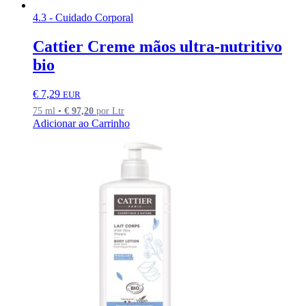
4.3 - Cuidado Corporal
Cattier Creme mãos ultra-nutritivo
bio
€
7,29
EUR
75 ml •
€
97,20
por Ltr
Adicionar ao Carrinho