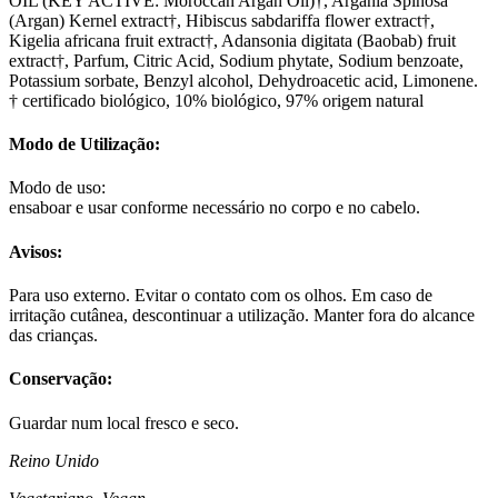
OIL (KEY ACTIVE: Moroccan Argan Oil)†, Argania Spinosa
(Argan) Kernel extract†, Hibiscus sabdariffa flower extract†,
Kigelia africana fruit extract†, Adansonia digitata (Baobab) fruit
extract†, Parfum, Citric Acid, Sodium phytate, Sodium benzoate,
Potassium sorbate, Benzyl alcohol, Dehydroacetic acid, Limonene.
† certificado biológico, 10% biológico, 97% origem natural
Modo de Utilização:
Modo de uso:
ensaboar e usar conforme necessário no corpo e no cabelo.
Avisos:
Para uso externo. Evitar o contato com os olhos. Em caso de
irritação cutânea, descontinuar a utilização. Manter fora do alcance
das crianças.
Conservação:
Guardar num local fresco e seco.
Reino Unido