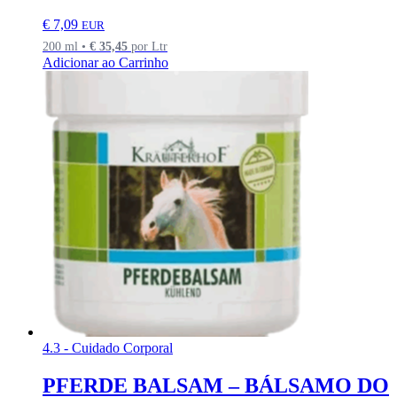
€
7,09
EUR
200 ml •
€
35,45
por Ltr
Adicionar ao Carrinho
4.3 - Cuidado Corporal
PFERDE BALSAM – BÁLSAMO DO