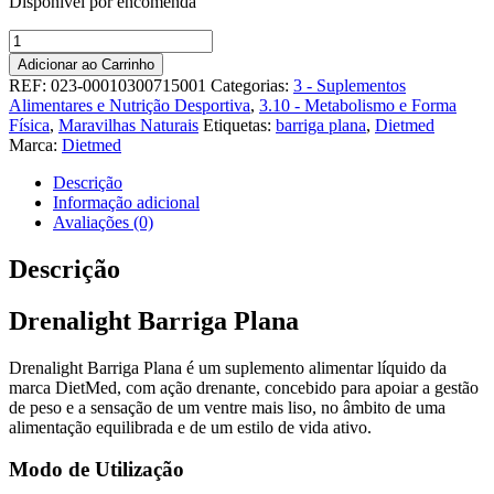
Disponível por encomenda
Quantidade
de
Adicionar ao Carrinho
Drenalight
REF:
023-00010300715001
Categorias:
3 - Suplementos
Barriga
Alimentares e Nutrição Desportiva
,
3.10 - Metabolismo e Forma
Plana
Física
,
Maravilhas Naturais
Etiquetas:
barriga plana
,
Dietmed
600ml
Marca:
Dietmed
Oral.
-
Descrição
Dietmed
Informação adicional
Avaliações (0)
Descrição
Drenalight Barriga Plana
Drenalight Barriga Plana é um suplemento alimentar líquido da
marca DietMed, com ação drenante, concebido para apoiar a gestão
de peso e a sensação de um ventre mais liso, no âmbito de uma
alimentação equilibrada e de um estilo de vida ativo.
Modo de Utilização