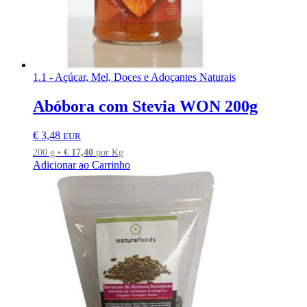
1.1 - Açúcar, Mel, Doces e Adoçantes Naturais
Abóbora com Stevia WON 200g
€
3,48
EUR
200 g •
€
17,40
por Kg
Adicionar ao Carrinho