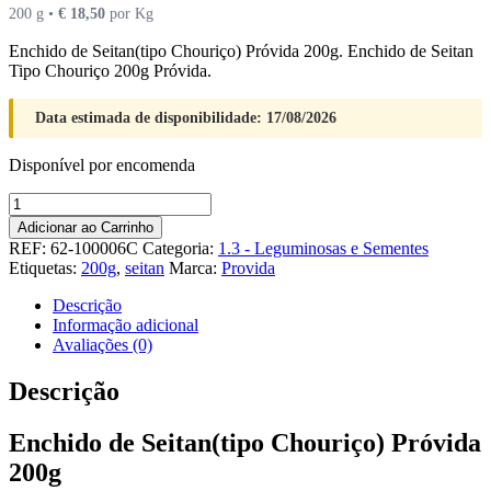
200 g •
€
18,50
por Kg
Enchido de Seitan(tipo Chouriço) Próvida 200g. Enchido de Seitan
Tipo Chouriço 200g Próvida.
Data estimada de disponibilidade: 17/08/2026
Disponível por encomenda
Quantidade
de
Adicionar ao Carrinho
Enchido
REF:
62-100006C
Categoria:
1.3 - Leguminosas e Sementes
de
Etiquetas:
200g
,
seitan
Marca:
Provida
Seitan(tipo
Chouriço)
Descrição
Próvida
Informação adicional
200g
Avaliações (0)
Descrição
Enchido de Seitan(tipo Chouriço) Próvida
200g