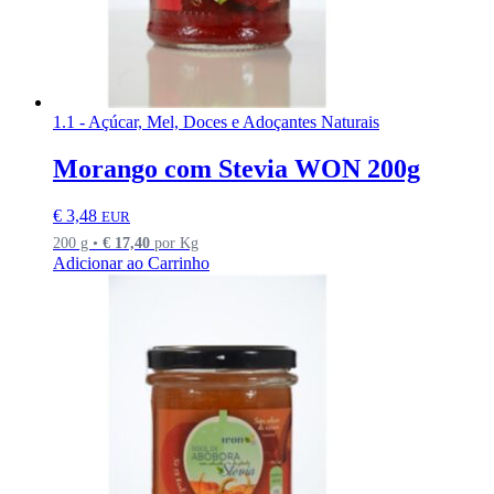
1.1 - Açúcar, Mel, Doces e Adoçantes Naturais
Morango com Stevia WON 200g
€
3,48
EUR
200 g •
€
17,40
por Kg
Adicionar ao Carrinho