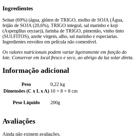
Ingredientes
Seitan (69%) (água, glúten de TRIGO, molho de SOJA (Água,
feijão de SOJA (20,6%), TRIGO integral, sal marinho e koji
(Aspergillus oryzae)), farinha de TRIGO, pimentão, vinho tinto
(SULFITOS), azeite virgem, alho, sal marinho e especiarias.
Ingredientes envoltos em película não comestível.
Os valores nutricionais podem variar ligeiramente em função do
lote. Conservar em local fresco e seco, ao abrigo da luz solar direta.
Informação adicional
Peso
0,22 kg
Dimensões (C x L x A)
10 × 8 × 8 cm
Peso Líquido
200g
Avaliações
Ainda não existem avaliações.