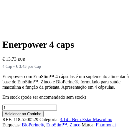
Enerpower 4 caps
€
13,73
EUR
4 Cáp •
€
3,43
por Cáp
Enerpower com EnoStim™ 4 cápsulas é um suplemento alimentar à
base de EnoStim™, Zinco e BioPerine®, formulado para saúde
masculina e função da próstata. Apresentação em 4 cápsulas.
Em stock (pode ser encomendado sem stock)
Quantidade
de
Adicionar ao Carrinho
Enerpower
REF:
118-5200529
Categoria:
3.14 - Bem-Estar Masculino
4
Etiquetas:
BioPerine®
,
EnoStim™
,
Zinco
Marca:
Fharmonat
caps