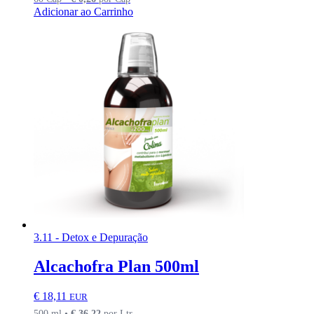
Adicionar ao Carrinho
3.11 - Detox e Depuração
Alcachofra Plan 500ml
€
18,11
EUR
500 ml •
€
36,22
por Ltr