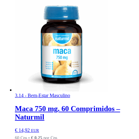
3.14 - Bem-Estar Masculino
Maca 750 mg. 60 Comprimidos –
Naturmil
€
14,92
EUR
60 Cps •
€
0,25
por Cps