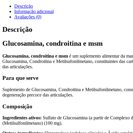
e
Descrição
msm
Informação adicional
Avaliações (0)
Descrição
Glucosamina, condroitina e msm
Glucosamina, condroitina e msm
é um suplemento alimentar da ma
Glucosamina, Condroitina e Metilsufonilmetano, constituintes das ca
das articulações.
Para que serve
Suplemento de Glucosamina, Condroitina e Metilsufonilmetano, consti
degeneração precoce das articulações.
Composição
Ingredientes ativos:
Sulfato de Glucosamina (a partir de Complexo d
(Metilsulfonilmetano) (100 mg).