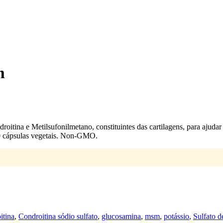
m
ina e Metilsufonilmetano, constituintes das cartilagens, para ajudar 
0 cápsulas vegetais. Non-GMO.
itina
,
Condroitina sódio sulfato
,
glucosamina
,
msm
,
potássio
,
Sulfato 