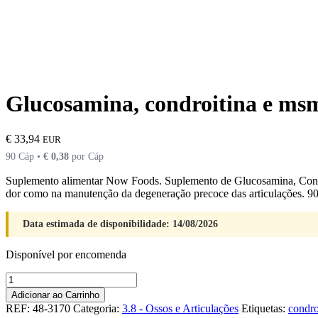
Glucosamina, condroitina e ms
€
33,94
EUR
90 Cáp •
€
0,38
por Cáp
Suplemento alimentar Now Foods. Suplemento de Glucosamina, Condroit
dor como na manutenção da degeneração precoce das articulações. 9
Data estimada de disponibilidade: 14/08/2026
Disponível por encomenda
Quantidade
de
Adicionar ao Carrinho
Glucosamina,
REF:
48-3170
Categoria:
3.8 - Ossos e Articulações
Etiquetas:
condro
condroitina