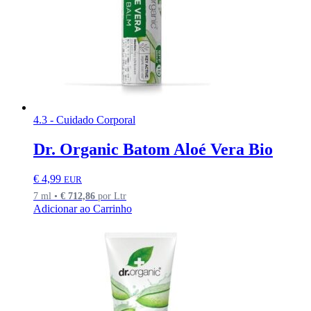
4.3 - Cuidado Corporal
Dr. Organic Batom Aloé Vera Bio
€
4,99
EUR
7 ml •
€
712,86
por Ltr
Adicionar ao Carrinho