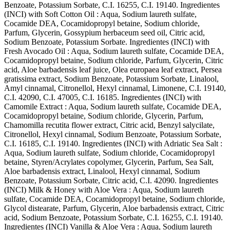
Benzoate, Potassium Sorbate, C.I. 16255, C.I. 19140. Ingredientes
(INCI) with Soft Cotton Oil : Aqua, Sodium laureth sulfate,
Cocamide DEA, Cocamidopropyl betaine, Sodium chloride,
Parfum, Glycerin, Gossypium herbaceum seed oil, Citric acid,
Sodium Benzoate, Potassium Sorbate. Ingredientes (INCI) with
Fresh Avocado Oil : Aqua, Sodium laureth sulfate, Cocamide DEA,
Cocamidopropyl betaine, Sodium chloride, Parfum, Glycerin, Citric
acid, Aloe barbadensis leaf juice, Olea europaea leaf extract, Persea
gratissima extract, Sodium Benzoate, Potassium Sorbate, Linalool,
Amyl cinnamal, Citronellol, Hexyl cinnamal, Limonene, C.I. 19140,
C.I. 42090, C.I. 47005, C.I. 16185. Ingredientes (INCI) with
Camomile Extract : Aqua, Sodium laureth sulfate, Cocamide DEA,
Cocamidopropyl betaine, Sodium chloride, Glycerin, Parfum,
Chamomilla recutita flower extract, Citric acid, Benzyl salycilate,
Citronellol, Hexyl cinnamal, Sodium Benzoate, Potassium Sorbate,
C.I. 16185, C.I. 19140. Ingredientes (INCI) with Adriatic Sea Salt :
Aqua, Sodium laureth sulfate, Sodium chloride, Cocamidopropyl
betaine, Styren/Acrylates copolymer, Glycerin, Parfum, Sea Salt,
Aloe barbadensis extract, Linalool, Hexyl cinnamal, Sodium
Benzoate, Potassium Sorbate, Citric acid, C.I. 42090. Ingredientes
(INCI) Milk & Honey with Aloe Vera : Aqua, Sodium laureth
sulfate, Cocamide DEA, Cocamidopropyl betaine, Sodium chloride,
Glycol distearate, Parfum, Glycerin, Aloe barbadensis extract, Citric
acid, Sodium Benzoate, Potassium Sorbate, C.I. 16255, C.I. 19140.
Ingredientes (INCI) Vanilla & Aloe Vera : Aqua, Sodium laureth