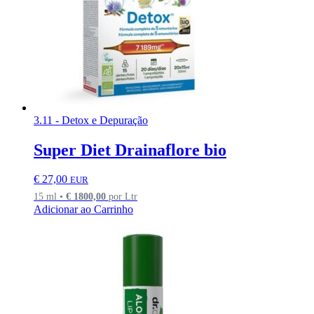
3.11 - Detox e Depuração
Super Diet Drainaflore bio
€
27,00
EUR
15 ml •
€
1800,00
por Ltr
Adicionar ao Carrinho