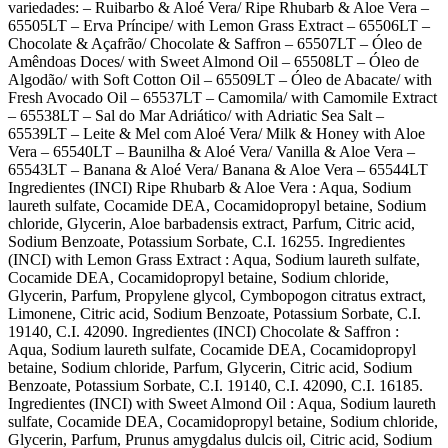
variedades: – Ruibarbo & Aloé Vera/ Ripe Rhubarb & Aloe Vera –
65505LT – Erva Príncipe/ with Lemon Grass Extract – 65506LT –
Chocolate & Açafrão/ Chocolate & Saffron – 65507LT – Óleo de
Amêndoas Doces/ with Sweet Almond Oil – 65508LT – Óleo de
Algodão/ with Soft Cotton Oil – 65509LT – Óleo de Abacate/ with
Fresh Avocado Oil – 65537LT – Camomila/ with Camomile Extract
– 65538LT – Sal do Mar Adriático/ with Adriatic Sea Salt –
65539LT – Leite & Mel com Aloé Vera/ Milk & Honey with Aloe
Vera – 65540LT – Baunilha & Aloé Vera/ Vanilla & Aloe Vera –
65543LT – Banana & Aloé Vera/ Banana & Aloe Vera – 65544LT
Ingredientes (INCI) Ripe Rhubarb & Aloe Vera : Aqua, Sodium
laureth sulfate, Cocamide DEA, Cocamidopropyl betaine, Sodium
chloride, Glycerin, Aloe barbadensis extract, Parfum, Citric acid,
Sodium Benzoate, Potassium Sorbate, C.I. 16255. Ingredientes
(INCI) with Lemon Grass Extract : Aqua, Sodium laureth sulfate,
Cocamide DEA, Cocamidopropyl betaine, Sodium chloride,
Glycerin, Parfum, Propylene glycol, Cymbopogon citratus extract,
Limonene, Citric acid, Sodium Benzoate, Potassium Sorbate, C.I.
19140, C.I. 42090. Ingredientes (INCI) Chocolate & Saffron :
Aqua, Sodium laureth sulfate, Cocamide DEA, Cocamidopropyl
betaine, Sodium chloride, Parfum, Glycerin, Citric acid, Sodium
Benzoate, Potassium Sorbate, C.I. 19140, C.I. 42090, C.I. 16185.
Ingredientes (INCI) with Sweet Almond Oil : Aqua, Sodium laureth
sulfate, Cocamide DEA, Cocamidopropyl betaine, Sodium chloride,
Glycerin, Parfum, Prunus amygdalus dulcis oil, Citric acid, Sodium