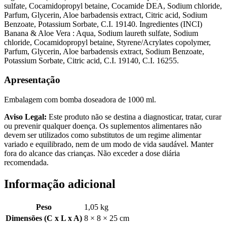
sulfate, Cocamidopropyl betaine, Cocamide DEA, Sodium chloride,
Parfum, Glycerin, Aloe barbadensis extract, Citric acid, Sodium
Benzoate, Potassium Sorbate, C.I. 19140. Ingredientes (INCI)
Banana & Aloe Vera : Aqua, Sodium laureth sulfate, Sodium
chloride, Cocamidopropyl betaine, Styrene/Acrylates copolymer,
Parfum, Glycerin, Aloe barbadensis extract, Sodium Benzoate,
Potassium Sorbate, Citric acid, C.I. 19140, C.I. 16255.
Apresentação
Embalagem com bomba doseadora de 1000 ml.
Aviso Legal:
Este produto não se destina a diagnosticar, tratar, curar
ou prevenir qualquer doença. Os suplementos alimentares não
devem ser utilizados como substitutos de um regime alimentar
variado e equilibrado, nem de um modo de vida saudável. Manter
fora do alcance das crianças. Não exceder a dose diária
recomendada.
Informação adicional
Peso
1,05 kg
Dimensões (C x L x A)
8 × 8 × 25 cm