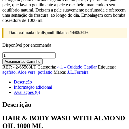
pele, que lavam gentilmente a pele e o cabelo, mantendo o seu
equilíbrio natural. Deixam a pele suavemente perfumada e oferecem
uma sensação de frescura, ao longo do dia. Embalagem com bomba
doseadora de 1000 ml.
Data estimada de disponibilidade: 14/08/2026
Disponível por encomenda
Quantidade
de
Adicionar ao Carrinho
Hair
REF:
42-65508LT
Categoria:
4.1 - Cuidado Capilar
Etiquetas:
&
açafrão
,
Aloe vera
,
potássio
Marca:
J.L.Ferreira
Body
Wash
Descrição
With
Informação adicional
Almond
Avaliações (0)
Oil
1000
Descrição
Ml
HAIR & BODY WASH WITH ALMOND
OIL 1000 ML