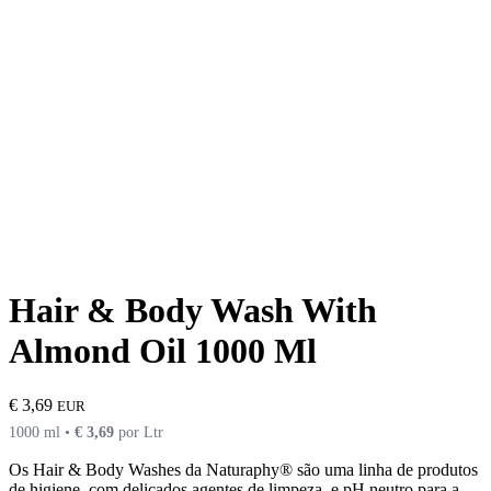
Hair & Body Wash With
Almond Oil 1000 Ml
€
3,69
EUR
1000 ml •
€
3,69
por Ltr
Os Hair & Body Washes da Naturaphy® são uma linha de produtos
de higiene, com delicados agentes de limpeza, e pH neutro para a