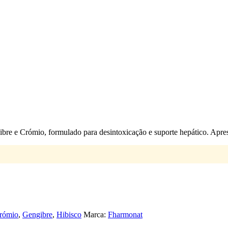
bre e Crómio, formulado para desintoxicação e suporte hepático. Apre
rómio
,
Gengibre
,
Hibisco
Marca:
Fharmonat