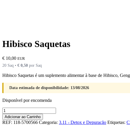
Hibisco Saquetas
€
10,00
EUR
20 Saq •
€
0,50
por Saq
Hibisco Saquetas é um suplemento alimentar à base de Hibisco, Gengi
Data estimada de disponibilidade: 13/08/2026
Disponível por encomenda
Quantidade
de
Adicionar ao Carrinho
Hibisco
REF:
118-5700566
Categoria:
3.11 - Detox e Depuração
Etiquetas:
C
Saquetas