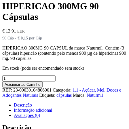
HIPERICAO 300MG 90
Cápsulas
€
13,91
EUR
90 Cáp •
€
0,15
por Cáp
HIPERICAO 300MG 90 CAPSUL da marca Naturmil. Contém (3
cápsulas) hipericão (contendo pelo menos 900 µg de hipericina) 900
mg. 90 capsulas.
Em stock (pode ser encomendado sem stock)
Quantidade
de
Adicionar ao Carrinho
HIPERICAO
REF:
23-00030104806001
Categoria:
1.1 - Açúcar, Mel, Doces e
300MG
Adoçantes Naturais
Etiqueta:
cápsulas
Marca:
Naturmil
90
Cápsulas
Descrição
Informação adicional
Avaliações (0)
Descrição