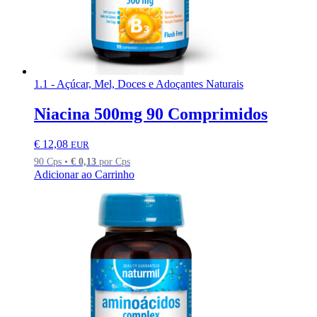
1.1 - Açúcar, Mel, Doces e Adoçantes Naturais
Niacina 500mg 90 Comprimidos
€
12,08
EUR
90 Cps •
€
0,13
por Cps
Adicionar ao Carrinho