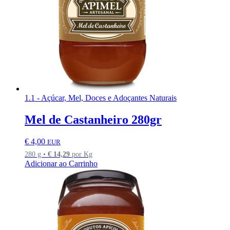
1.1 - Açúcar, Mel, Doces e Adoçantes Naturais
Mel de Castanheiro 280gr
€
4,00
EUR
280 g •
€
14,29
por Kg
Adicionar ao Carrinho