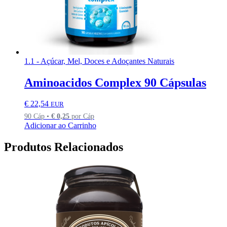
1.1 - Açúcar, Mel, Doces e Adoçantes Naturais
Aminoacidos Complex 90 Cápsulas
€
22,54
EUR
90 Cáp •
€
0,25
por Cáp
Adicionar ao Carrinho
Produtos Relacionados