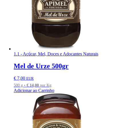
1.1 - Açúcar, Mel, Doces e Adoçantes Naturais
Mel de Urze 500gr
€
7,00
EUR
500 g •
€
14,00
por Kg
Adicionar ao Carrinho