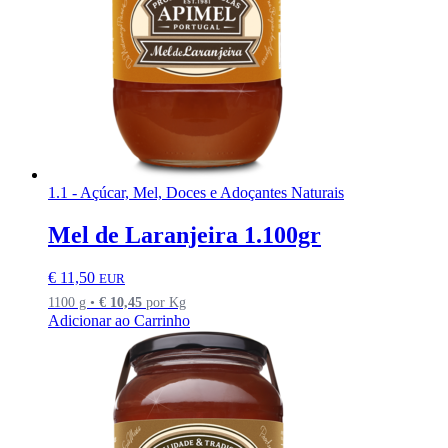
1.1 - Açúcar, Mel, Doces e Adoçantes Naturais
Mel de Laranjeira 1.100gr
€
11,50
EUR
1100 g •
€
10,45
por Kg
Adicionar ao Carrinho