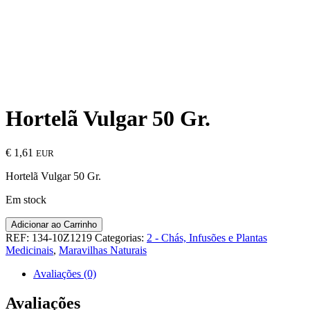
Hortelã Vulgar 50 Gr.
€
1,61
EUR
Hortelã Vulgar 50 Gr.
Em stock
Quantidade
Adicionar ao Carrinho
de
REF:
134-10Z1219
Categorias:
2 - Chás, Infusões e Plantas
Hortelã
Medicinais
,
Maravilhas Naturais
Vulgar
50
Avaliações (0)
Gr.
Avaliações