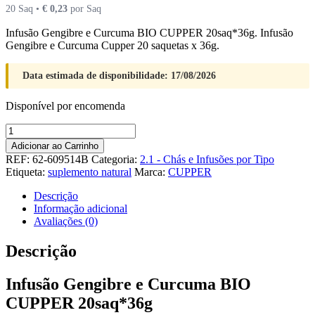
20 Saq •
€
0,23
por Saq
Infusão Gengibre e Curcuma BIO CUPPER 20saq*36g. Infusão
Gengibre e Curcuma Cupper 20 saquetas x 36g.
Data estimada de disponibilidade: 17/08/2026
Disponível por encomenda
Quantidade
de
Adicionar ao Carrinho
Infusão
REF:
62-609514B
Categoria:
2.1 - Chás e Infusões por Tipo
Gengibre
Etiqueta:
suplemento natural
Marca:
CUPPER
e
Curcuma
Descrição
BIO
Informação adicional
CUPPER
Avaliações (0)
20saq*36g
Descrição
Infusão Gengibre e Curcuma BIO
CUPPER 20saq*36g