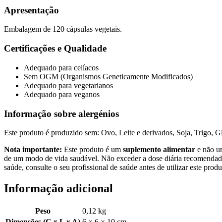
Apresentação
Embalagem de 120 cápsulas vegetais.
Certificações e Qualidade
Adequado para celíacos
Sem OGM (Organismos Geneticamente Modificados)
Adequado para vegetarianos
Adequado para veganos
Informação sobre alergénios
Este produto é produzido sem: Ovo, Leite e derivados, Soja, Trigo, G
Nota importante:
Este produto é um
suplemento alimentar
e não um
de um modo de vida saudável. Não exceder a dose diária recomendada.
saúde, consulte o seu profissional de saúde antes de utilizar este produ
Informação adicional
Peso
0,12 kg
Dimensões (C x L x A)
6 × 6 × 10 cm