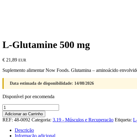
L-Glutamine 500 mg
€
21,89
EUR
Suplemento alimentar Now Foods. Glutamina – aminoácido envolvido
Data estimada de disponibilidade: 14/08/2026
Disponível por encomenda
Quantidade
de
Adicionar ao Carrinho
L-
REF:
48-0092
Categoria:
3.19 - Músculos e Recuperação
Etiqueta:
L
Glutamine
500
Descrição
mg
Informação adicional