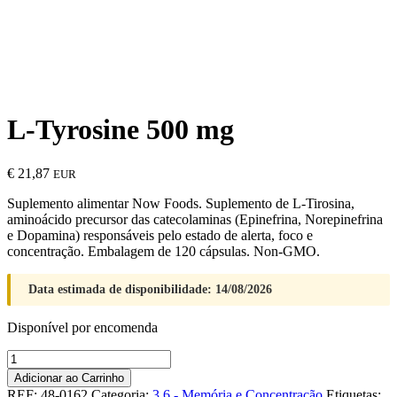
L-Tyrosine 500 mg
€
21,87
EUR
Suplemento alimentar Now Foods. Suplemento de L-Tirosina,
aminoácido precursor das catecolaminas (Epinefrina, Norepinefrina
e Dopamina) responsáveis pelo estado de alerta, foco e
concentração. Embalagem de 120 cápsulas. Non-GMO.
Data estimada de disponibilidade: 14/08/2026
Disponível por encomenda
Quantidade
de
Adicionar ao Carrinho
L-
REF:
48-0162
Categoria:
3.6 - Memória e Concentração
Etiquetas: