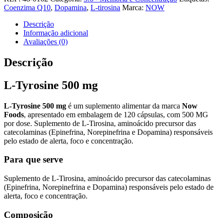
Tyrosine
Coenzima Q10
,
Dopamina
,
L-tirosina
Marca:
NOW
500
mg
Descrição
Informação adicional
Avaliações (0)
Descrição
L-Tyrosine 500 mg
L-Tyrosine 500 mg
é um suplemento alimentar da marca
Now
Foods
, apresentado em embalagem de 120 cápsulas, com 500 MG
por dose. Suplemento de L-Tirosina, aminoácido precursor das
catecolaminas (Epinefrina, Norepinefrina e Dopamina) responsáveis
pelo estado de alerta, foco e concentração.
Para que serve
Suplemento de L-Tirosina, aminoácido precursor das catecolaminas
(Epinefrina, Norepinefrina e Dopamina) responsáveis pelo estado de
alerta, foco e concentração.
Composição