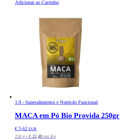
Adicionar ao Carrinho
1.9 - Superalimentos e Nutrição Funcional
MACA em Pó Bio Provida 250gr
€
5,62
EUR
250 g •
€
22,48
por Kg