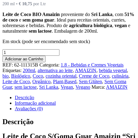
200 ml •
€
10,75
por Ltr
Leite de Coco BIO Amaizin
proveniente do
Sri Lanka
, com
51%
de coco
e
sem goma guar
. Ideal para receitas orientais, curries,
sobremesas e bebidas. Produto de
agricultura biológica
,
vegan
e
naturalmente
sem lactose
. Embalagem de 200ml.
Em stock (pode ser encomendado sem stock)
Quantidade
de
Adicionar ao Carrinho
Leite
REF:
62-111315B
Categoria:
1.8 - Bebidas e Cremes Vegetais
de
Etiquetas:
200ml
,
alternativa ao leite
,
AMAIZIN
,
bebida vegetal
,
Coco
bio
,
Biológico
,
Coco
,
cozinha oriental
,
Creme de Coco
,
culinária
,
Bio
Leite de Coco
,
Orgânico
,
Plant-Based
,
Sem Glúten
,
Sem Goma
200ml
Guar
,
sem lactose
,
Sri Lanka
,
Vegan
,
Vegano
Marca:
AMAIZIN
-
Amaizin
Descrição
Informação adicional
Avaliações (0)
Descrição
Leite de Coco S/Goma Guar Amaizin “Sri