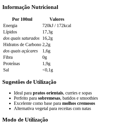
Informação Nutricional
Por 100ml
Valores
Energia
720kJ / 172kcal
Lípidos
17,3g
dos quais saturados
16,2g
Hidratos de Carbono
2,2g
dos quais açúcares
1,6g
Fibra
0g
Proteínas
1,9g
Sal
<0,1g
Sugestões de Utilização
Ideal para
pratos orientais
, curries e sopas
Perfeito para
sobremesas
, batidos e smoothies
Excelente como base para
molhos cremosos
Alternativa vegetal para receitas com natas
Modo de Utilização