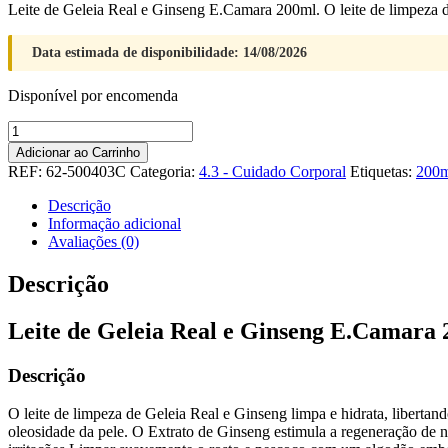
Leite de Geleia Real e Ginseng E.Camara 200ml. O leite de limpeza d
Data estimada de disponibilidade: 14/08/2026
Disponível por encomenda
Quantidade
de
Adicionar ao Carrinho
Leite
REF:
62-500403C
Categoria:
4.3 - Cuidado Corporal
Etiquetas:
200m
de
Geleia
Descrição
Real
Informação adicional
e
Avaliações (0)
Ginseng
E.Camara
Descrição
200ml
Leite de Geleia Real e Ginseng E.Camara
Descrição
O leite de limpeza de Geleia Real e Ginseng limpa e hidrata, libertan
oleosidade da pele. O Extrato de Ginseng estimula a regeneração de 