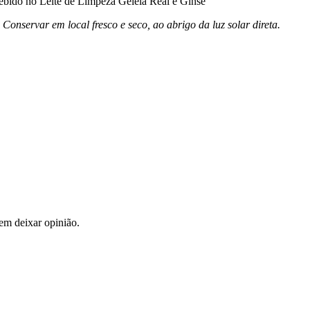
ebido no Leite de Limpeza Geleia Real e Ginse
Conservar em local fresco e seco, ao abrigo da luz solar direta.
em deixar opinião.