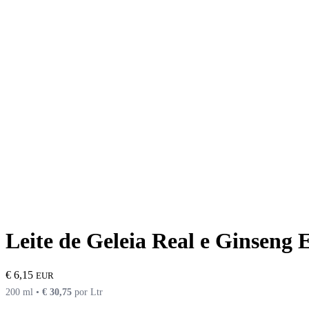
Leite de Geleia Real e Ginseng
€
6,15
EUR
200 ml •
€
30,75
por Ltr