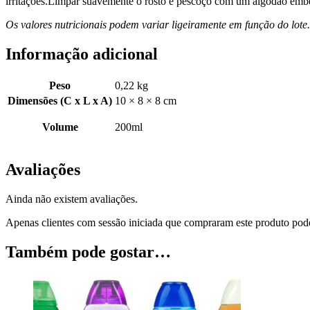
irritações.Limpar suavemente o rosto e pescoço com um algodão emb
Os valores nutricionais podem variar ligeiramente em função do lote. 
Informação adicional
Peso
0,22 kg
Dimensões (C x L x A)
10 × 8 × 8 cm
Volume
200ml
Avaliações
Ainda não existem avaliações.
Apenas clientes com sessão iniciada que compraram este produto pod
Também pode gostar…