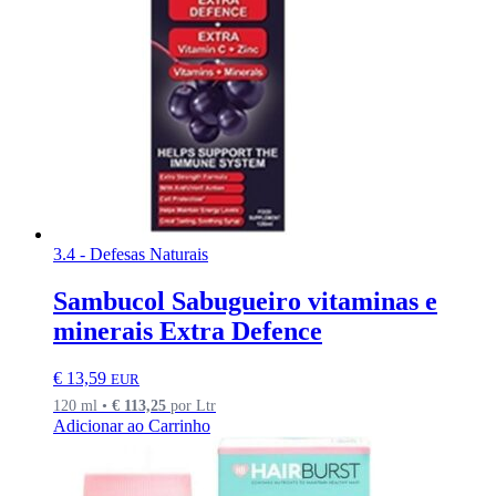
3.4 - Defesas Naturais
Sambucol Sabugueiro vitaminas e
minerais Extra Defence
€
13,59
EUR
120 ml •
€
113,25
por Ltr
Adicionar ao Carrinho