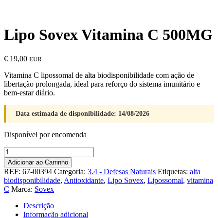
Lipo Sovex Vitamina C 500MG
€
19,00
EUR
Vitamina C lipossomal de alta biodisponibilidade com ação de
libertação prolongada, ideal para reforço do sistema imunitário e
bem-estar diário.
Data estimada de disponibilidade: 14/08/2026
Disponível por encomenda
Quantidade
de
Adicionar ao Carrinho
Lipo
REF:
67-00394
Categoria:
3.4 - Defesas Naturais
Etiquetas:
alta
Sovex
biodisponibilidade
,
Antioxidante
,
Lipo Sovex
,
Lipossomal
,
vitamina
Vitamina
C
Marca:
Sovex
C
500MG
Descrição
Informação adicional