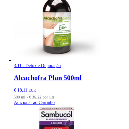
3.11 - Detox e Depuração
Alcachofra Plan 500ml
€
18,11
EUR
500 ml •
€
36,22
por Ltr
Adicionar ao Carrinho