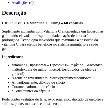
Avaliações (0)
Descrição
LIPO SOVEX® Vitamina C 500mg – 60 cápsulas
Suplemento alimentar com Vitamina C encapsulada em lipossomas,
garantindo elevada biodisponibilidade e ação de libertação
prolongada. Tecnologia inovadora que maximiza a absorção da
vitamina C para efeitos benéficos no sistema imunitário e saúde
geral.
Ingredientes:
Vitamina C lipossomal – Liposovit®-C* (ácido L-ascórbico,
maltodextrina de milho, glicerol, fosfolípidos de óleo de
girassol)
Agente de revestimento: hidroxipropilmetilcelulose*
Antiaglomerante: dióxido de silício
Corante: carbonato de cálcio
*Constituintes da cápsula
Pode conter vestígios de leite, ovo, soja, aipo, dióxido de enxofre e
sulfitos, peixe, moluscos e crustáceos.