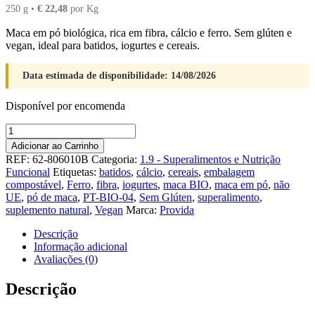
250 g •
€
22,48
por Kg
Maca em pó biológica, rica em fibra, cálcio e ferro. Sem glúten e
vegan, ideal para batidos, iogurtes e cereais.
Data estimada de disponibilidade: 14/08/2026
Disponível por encomenda
Quantidade
de
Adicionar ao Carrinho
MACA
REF:
62-806010B
Categoria:
1.9 - Superalimentos e Nutrição
em
Funcional
Etiquetas:
batidos
,
cálcio
,
cereais
,
embalagem
Pó
compostável
,
Ferro
,
fibra
,
iogurtes
,
maca BIO
,
maca em pó
,
não
Bio
UE
,
pó de maca
,
PT-BIO-04
,
Sem Glúten
,
superalimento
,
Provida
suplemento natural
,
Vegan
Marca:
Provida
250gr
Descrição
Informação adicional
Avaliações (0)
Descrição