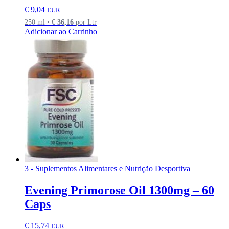
€
9,04
EUR
250 ml •
€
36,16
por Ltr
Adicionar ao Carrinho
3 - Suplementos Alimentares e Nutrição Desportiva
Evening Primorose Oil 1300mg – 60
Caps
€
15,74
EUR