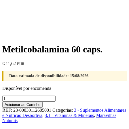
Metilcobalamina 60 caps.
€
11,62
EUR
Data estimada de disponibilidade: 15/08/2026
Disponível por encomenda
Quantidade
de
Adicionar ao Carrinho
Metilcobalamina
REF:
23-00030112605001
Categorias:
3 - Suplementos Alimentares
60
e Nutrição Desportiva
,
3.1 - Vitaminas & Minerais
,
Maravilhas
caps.
Naturais