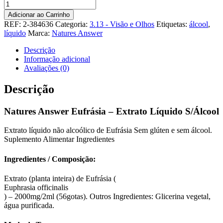
Quantidade
de
Adicionar ao Carrinho
Natures
REF:
2-384636
Categoria:
3.13 - Visão e Olhos
Etiquetas:
álcool
,
Answer
líquido
Marca:
Natures Answer
Eufrásia
-
Descrição
Extrato
Informação adicional
Líquido
Avaliações (0)
S/
Álcool
Descrição
Natures Answer Eufrásia – Extrato Líquido S/Álcool
Extrato líquido não alcoólico de Eufrásia Sem glúten e sem álcool.
Suplemento Alimentar Ingredientes
Ingredientes / Composição:
Extrato (planta inteira) de Eufrásia (
Euphrasia officinalis
) – 2000mg/2ml (56gotas). Outros Ingredientes: Glicerina vegetal,
água purificada.