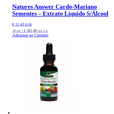
Natures Answer Cardo-Mariano
Sementes – Extrato Líquido S/Álcool
€
11,43
EUR
30 ml •
€
381,00
por Ltr
Adicionar ao Carrinho