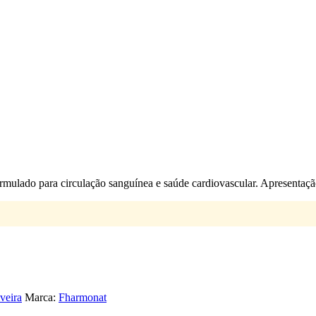
ormulado para circulação sanguínea e saúde cardiovascular. Apresentaç
veira
Marca:
Fharmonat