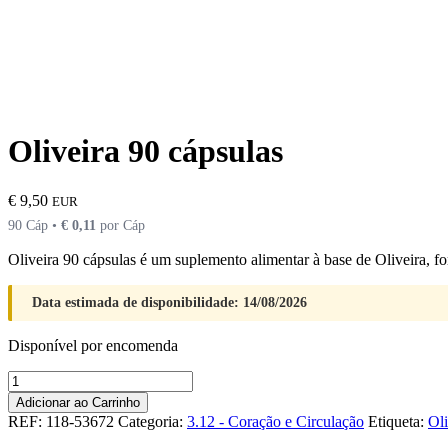
Oliveira 90 cápsulas
€
9,50
EUR
90 Cáp •
€
0,11
por Cáp
Oliveira 90 cápsulas é um suplemento alimentar à base de Oliveira, f
Data estimada de disponibilidade: 14/08/2026
Disponível por encomenda
Quantidade
de
Adicionar ao Carrinho
Oliveira
REF:
118-53672
Categoria:
3.12 - Coração e Circulação
Etiqueta:
Oli
90