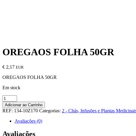
OREGAOS FOLHA 50GR
€
2,17
EUR
OREGAOS FOLHA 50GR
Em stock
Quantidade
de
Adicionar ao Carrinho
OREGAOS
REF:
134-10Z170
Categorias:
2 - Chás, Infusões e Plantas Medicinai
FOLHA
50GR
Avaliações (0)
Avaliações