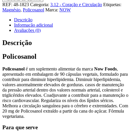
Policosanol
REF:
48-1823
Categoria:
3.12 - Coração e Circulação
Etiquetas:
Magnésio
,
Policosanol
Marca:
NOW
Descrição
Informação adicional
Avaliações (0)
Descrição
Policosanol
Policosanol
é um suplemento alimentar da marca
Now Foods
,
apresentado em embalagem de 90 cápsulas vegetais, formulado para
contribuir para diminuir hiperlipidemia. Diminuir hiperlipidemia,
valores anormalmente elevados de gorduras. casos de manutenção
da pressão arterial dentro dos valores normais arterial, colesterol e
triglicéridos elevados. Coadjuvante a contribuir para a manutenção o
risco cardiovascular. Regulariza os níveis dos lípidos séricos.
Melhora a circulação sanguínea para o cérebro e extremidades. Com
20 mg de Policosanol extraído a partir da cana do açúcar. Fórmula
vegetariana.
Para que serve