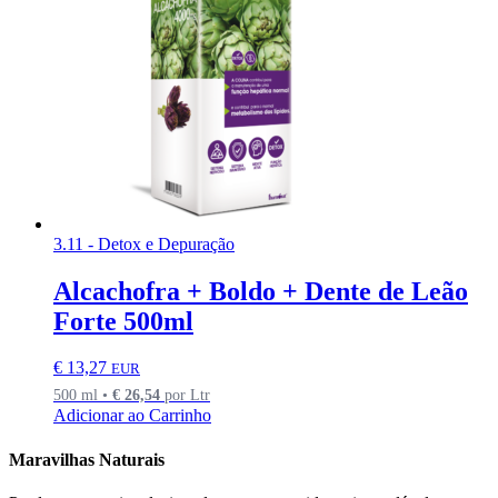
3.11 - Detox e Depuração
Alcachofra + Boldo + Dente de Leão
Forte 500ml
€
13,27
EUR
500 ml •
€
26,54
por Ltr
Adicionar ao Carrinho
Maravilhas Naturais