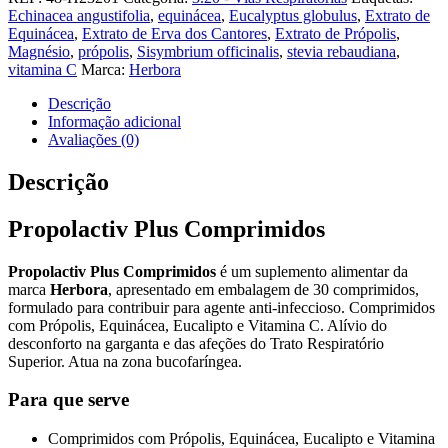
Plus
Echinacea angustifolia
,
equinácea
,
Eucalyptus globulus
,
Extrato de
Comprimidos
Equinácea
,
Extrato de Erva dos Cantores
,
Extrato de Própolis
,
Magnésio
,
própolis
,
Sisymbrium officinalis
,
stevia rebaudiana
,
vitamina C
Marca:
Herbora
Descrição
Informação adicional
Avaliações (0)
Descrição
Propolactiv Plus Comprimidos
Propolactiv Plus Comprimidos
é um suplemento alimentar da
marca
Herbora
, apresentado em embalagem de 30 comprimidos,
formulado para contribuir para agente anti-infeccioso. Comprimidos
com Própolis, Equinácea, Eucalipto e Vitamina C. Alívio do
desconforto na garganta e das afeções do Trato Respiratório
Superior. Atua na zona bucofaríngea.
Para que serve
Comprimidos com Própolis, Equinácea, Eucalipto e Vitamina