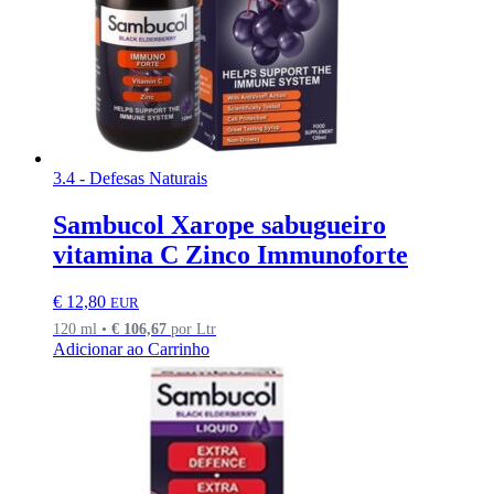
3.4 - Defesas Naturais
Sambucol Xarope sabugueiro
vitamina C Zinco Immunoforte
€
12,80
EUR
120 ml •
€
106,67
por Ltr
Adicionar ao Carrinho