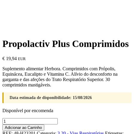
Propolactiv Plus Comprimidos
€
19,94
EUR
Suplemento alimentar Herbora. Comprimidos com Própolis,
Equinácea, Eucalipto e Vitamina C. Alívio do desconforto na
garganta e das afeções do Trato Respiratório Superior. 30
comprimidos mastigáveis.
Data estimada de disponibilidade: 15/08/2026
Disponível por encomenda
Quantidade
de
Adicionar ao Carrinho
Propolactiv
REF:
48-H23201
Categoria:
3.20 - Vias Respiratórias
Etiquetas: