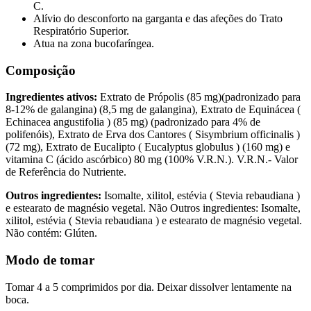
C.
Alívio do desconforto na garganta e das afeções do Trato
Respiratório Superior.
Atua na zona bucofaríngea.
Composição
Ingredientes ativos:
Extrato de Própolis (85 mg)(padronizado para
8-12% de galangina) (8,5 mg de galangina), Extrato de Equinácea (
Echinacea angustifolia ) (85 mg) (padronizado para 4% de
polifenóis), Extrato de Erva dos Cantores ( Sisymbrium officinalis )
(72 mg), Extrato de Eucalipto ( Eucalyptus globulus ) (160 mg) e
vitamina C (ácido ascórbico) 80 mg (100% V.R.N.). V.R.N.- Valor
de Referência do Nutriente.
Outros ingredientes:
Isomalte, xilitol, estévia ( Stevia rebaudiana )
e estearato de magnésio vegetal. Não Outros ingredientes: Isomalte,
xilitol, estévia ( Stevia rebaudiana ) e estearato de magnésio vegetal.
Não contém: Glúten.
Modo de tomar
Tomar 4 a 5 comprimidos por dia. Deixar dissolver lentamente na
boca.