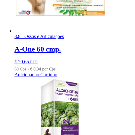
3.8 - Ossos e Articulações
A-One 60 cmp.
€
20,65
EUR
60 Cps •
€
0,34
por Cps
Adicionar ao Carrinho