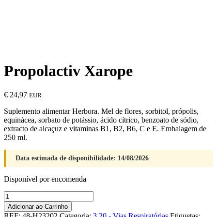
Propolactiv Xarope
€
24,97
EUR
Suplemento alimentar Herbora. Mel de flores, sorbitol, própolis,
equinácea, sorbato de potássio, ácido cítrico, benzoato de sódio,
extracto de alcaçuz e vitaminas B1, B2, B6, C e E. Embalagem de
250 ml.
Data estimada de disponibilidade: 14/08/2026
Disponível por encomenda
Quantidade
de
Adicionar ao Carrinho
Propolactiv
REF:
48-H23202
Categoria:
3.20 - Vias Respiratórias
Etiquetas: