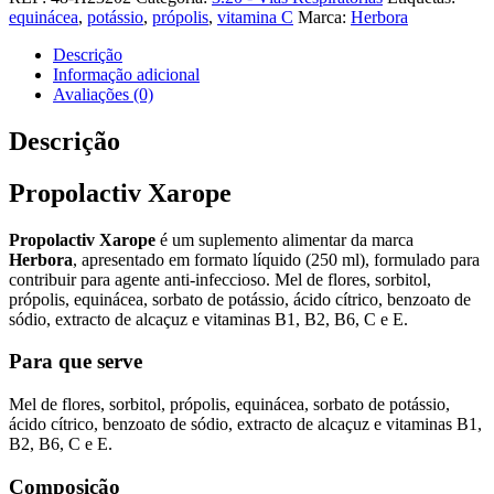
Xarope
equinácea
,
potássio
,
própolis
,
vitamina C
Marca:
Herbora
Descrição
Informação adicional
Avaliações (0)
Descrição
Propolactiv Xarope
Propolactiv Xarope
é um suplemento alimentar da marca
Herbora
, apresentado em formato líquido (250 ml), formulado para
contribuir para agente anti-infeccioso. Mel de flores, sorbitol,
própolis, equinácea, sorbato de potássio, ácido cítrico, benzoato de
sódio, extracto de alcaçuz e vitaminas B1, B2, B6, C e E.
Para que serve
Mel de flores, sorbitol, própolis, equinácea, sorbato de potássio,
ácido cítrico, benzoato de sódio, extracto de alcaçuz e vitaminas B1,
B2, B6, C e E.
Composição