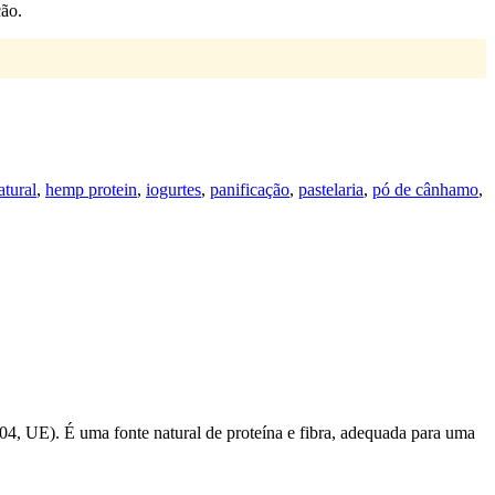
ção.
atural
,
hemp protein
,
iogurtes
,
panificação
,
pastelaria
,
pó de cânhamo
,
4, UE). É uma fonte natural de proteína e fibra, adequada para uma