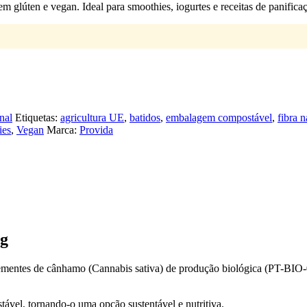
m glúten e vegan. Ideal para smoothies, iogurtes e receitas de panifica
nal
Etiquetas:
agricultura UE
,
batidos
,
embalagem compostável
,
fibra n
ies
,
Vegan
Marca:
Provida
0g
sementes de cânhamo (Cannabis sativa) de produção biológica (PT-BIO-0
el, tornando-o uma opção sustentável e nutritiva.