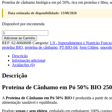
Proteína de cânhamo biológica em pó 50%, rica em proteína e fibra, se
Data estimada de disponibilidade: 13/08/2026
Disponível por encomenda
Quantidade
de
Adicionar ao Carrinho
Proteina
REF:
62-806060B
Categoria:
1.9 - Superalimentos e Nutrição Funcio
de
proteína BIO
,
proteína de cânhamo
,
PT-BIO-04
,
Sem Glúten
,
smooth
Canhamo
Bio
Descrição
Provida
Informação adicional
230gr
Avaliações (0)
Descrição
Proteína de Cânhamo em Pó 50% BIO 25
A
Proteína de Cânhamo em Pó 50% BIO
é produzida a partir de 
alimentação saudável e equilibrada.
Produto
vegan
e
sem glúten
, embalado em embalagem 100% compostáv