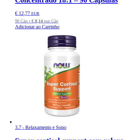
€
12,77
EUR
90 Cáp •
€
0,14
por Cáp
Adicionar ao Carrinho
3.7 - Relaxamento e Sono