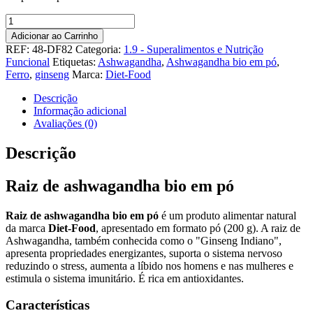
Quantidade
de
Adicionar ao Carrinho
Raiz
REF:
48-DF82
Categoria:
1.9 - Superalimentos e Nutrição
de
Funcional
Etiquetas:
Ashwagandha
,
Ashwagandha bio em pó
,
ashwagandha
Ferro
,
ginseng
Marca:
Diet-Food
bio
em
Descrição
pó
Informação adicional
Avaliações (0)
Descrição
Raiz de ashwagandha bio em pó
Raiz de ashwagandha bio em pó
é um produto alimentar natural
da marca
Diet-Food
, apresentado em formato pó (200 g). A raiz de
Ashwagandha, também conhecida como o "Ginseng Indiano",
apresenta propriedades energizantes, suporta o sistema nervoso
reduzindo o stress, aumenta a líbido nos homens e nas mulheres e
estimula o sistema imunitário. É rica em antioxidantes.
Características