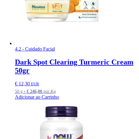
4.2 - Cuidado Facial
Dark Spot Clearing Turmeric Cream
50gr
€
12,30
EUR
50 g •
€
246,00
por Kg
Adicionar ao Carrinho