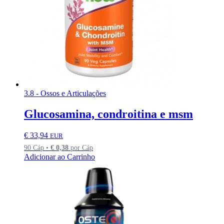
3.8 - Ossos e Articulações
Glucosamina, condroitina e msm
€
33,94
EUR
90 Cáp •
€
0,38
por Cáp
Adicionar ao Carrinho