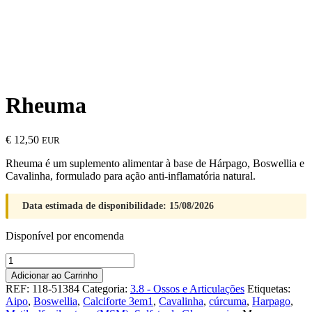
Rheuma
€
12,50
EUR
Rheuma é um suplemento alimentar à base de Hárpago, Boswellia e
Cavalinha, formulado para ação anti-inflamatória natural.
Data estimada de disponibilidade: 15/08/2026
Disponível por encomenda
Quantidade
de
Adicionar ao Carrinho
Rheuma
REF:
118-51384
Categoria:
3.8 - Ossos e Articulações
Etiquetas:
Aipo
,
Boswellia
,
Calciforte 3em1
,
Cavalinha
,
cúrcuma
,
Harpago
,