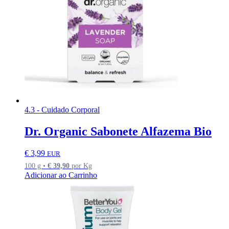
4.3 - Cuidado Corporal
Dr. Organic Sabonete Alfazema Bio
€
3,99
EUR
100 g •
€
39,90
por Kg
Adicionar ao Carrinho