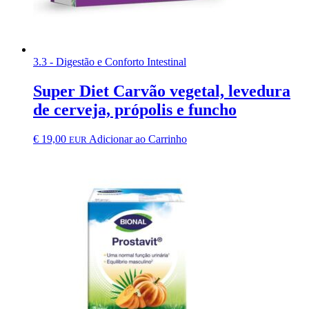
3.3 - Digestão e Conforto Intestinal
Super Diet Carvão vegetal, levedura
de cerveja, própolis e funcho
€
19,00
Adicionar ao Carrinho
EUR