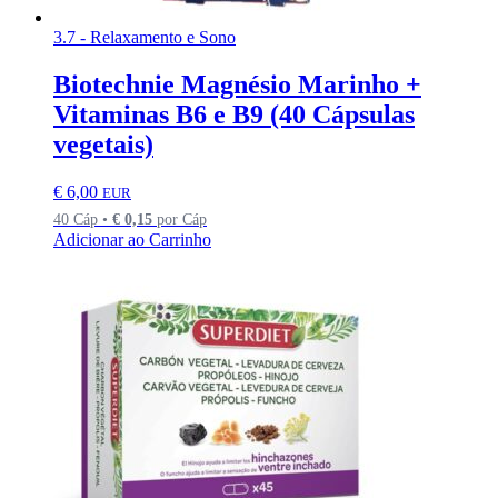
3.7 - Relaxamento e Sono
Biotechnie Magnésio Marinho +
Vitaminas B6 e B9 (40 Cápsulas
vegetais)
€
6,00
EUR
40 Cáp •
€
0,15
por Cáp
Adicionar ao Carrinho