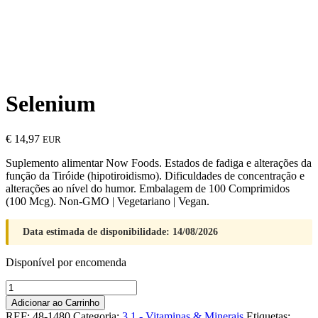
Selenium
€
14,97
EUR
Suplemento alimentar Now Foods. Estados de fadiga e alterações da
função da Tiróide (hipotiroidismo). Dificuldades de concentração e
alterações ao nível do humor. Embalagem de 100 Comprimidos
(100 Mcg). Non-GMO | Vegetariano | Vegan.
Data estimada de disponibilidade: 14/08/2026
Disponível por encomenda
Quantidade
de
Adicionar ao Carrinho
Selenium
REF:
48-1480
Categoria:
3.1 - Vitaminas & Minerais
Etiquetas: