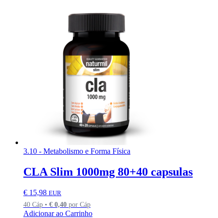
3.10 - Metabolismo e Forma Física
CLA Slim 1000mg 80+40 capsulas
€
15,98
EUR
40 Cáp •
€
0,40
por Cáp
Adicionar ao Carrinho