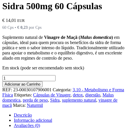
Sidra 500mg 60 Cápsulas
€
14,01
EUR
60 Cps •
€
0,23
por Cps
Suplemento natural de
Vinagre de Maçã (
Malus domestica
)
em
cápsulas,
ideal para quem procura os benefícios da sidra de forma
prática e sem o sabor intenso do líquido.
Tradicionalmente utilizado
para apoiar o metabolismo e o equilíbrio digestivo,
é um excelente
aliado em regimes de controlo de peso.
Em stock (pode ser encomendado sem stock)
Quantidade
de
Adicionar ao Carrinho
Sidra
REF:
23-00030107906001
Categoria:
3.10 - Metabolismo e Forma
500mg
Física
Etiquetas:
Cápsulas de Vinagre
,
detox
,
digestão
,
Malus
60
domestica
,
perda de peso
,
Sidra
,
suplemento natural
,
vinagre de
Cápsulas
maçã
Marca:
Naturmil
Descrição
Informação adicional
Avaliações (0)