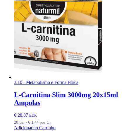
3.10 - Metabolismo e Forma Física
L-Carnitina Slim 3000mg 20x15ml
Ampolas
€
28,87
EUR
20 Un •
€
1,44
por Un
Adicionar ao Carrinho