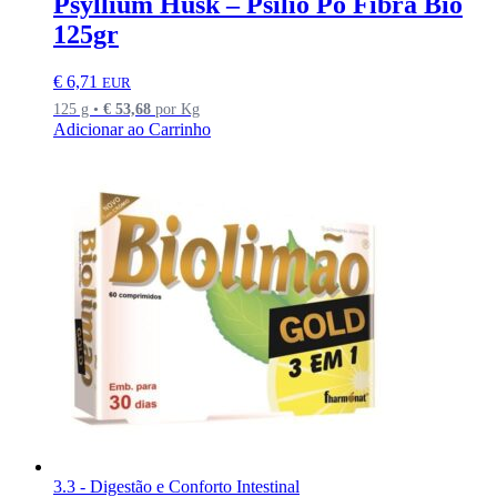
Psyllium Husk – Psilio Po Fibra Bio
125gr
€
6,71
EUR
125 g •
€
53,68
por Kg
Adicionar ao Carrinho
3.3 - Digestão e Conforto Intestinal