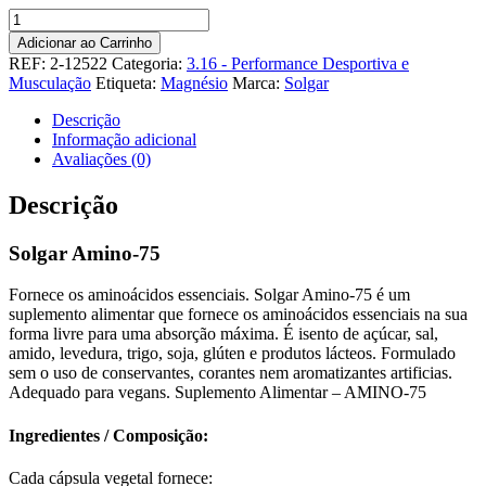
Quantidade
de
Adicionar ao Carrinho
Solgar
REF:
2-12522
Categoria:
3.16 - Performance Desportiva e
Amino-
Musculação
Etiqueta:
Magnésio
Marca:
Solgar
75
Descrição
Informação adicional
Avaliações (0)
Descrição
Solgar Amino-75
Fornece os aminoácidos essenciais. Solgar Amino-75 é um
suplemento alimentar que fornece os aminoácidos essenciais na sua
forma livre para uma absorção máxima. É isento de açúcar, sal,
amido, levedura, trigo, soja, glúten e produtos lácteos. Formulado
sem o uso de conservantes, corantes nem aromatizantes artificias.
Adequado para vegans. Suplemento Alimentar – AMINO-75
Ingredientes / Composição:
Cada cápsula vegetal fornece: