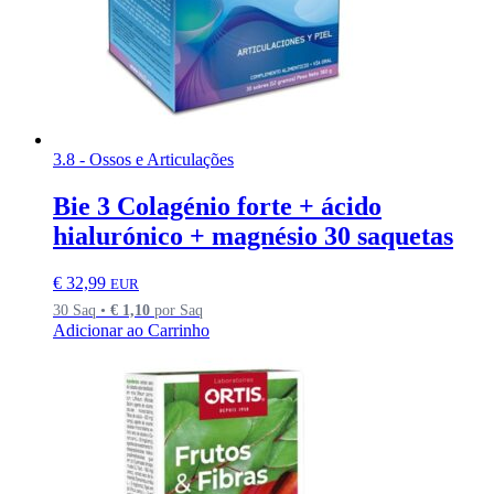
3.8 - Ossos e Articulações
Bie 3 Colagénio forte + ácido
hialurónico + magnésio 30 saquetas
€
32,99
EUR
30 Saq •
€
1,10
por Saq
Adicionar ao Carrinho