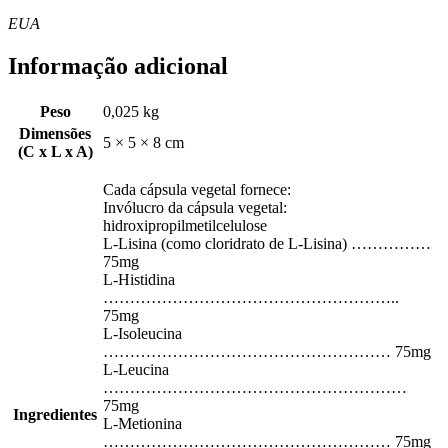
EUA
Informação adicional
Peso
0,025 kg
Dimensões
5 × 5 × 8 cm
(C x L x A)
Cada cápsula vegetal fornece:
Invólucro da cápsula vegetal:
hidroxipropilmetilcelulose
L-Lisina (como cloridrato de L-Lisina) ……………
75mg
L-Histidina
………………………………………………..
75mg
L-Isoleucina
……………………………………………… 75mg
L-Leucina
…………………………………………………
75mg
Ingredientes
L-Metionina
……………………………………………… 75mg