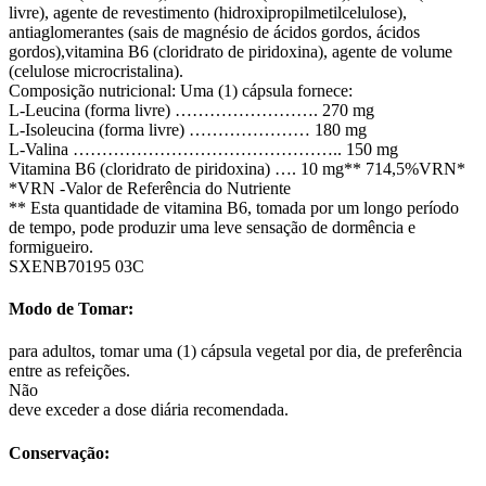
livre), agente de revestimento (hidroxipropilmetilcelulose),
antiaglomerantes (sais de magnésio de ácidos gordos, ácidos
gordos),vitamina B6 (cloridrato de piridoxina), agente de volume
(celulose microcristalina).
Composição nutricional: Uma (1) cápsula fornece:
L-Leucina (forma livre) ……………………. 270 mg
L-Isoleucina (forma livre) ………………… 180 mg
L-Valina ……………………………………….. 150 mg
Vitamina B6 (cloridrato de piridoxina) …. 10 mg** 714,5%VRN*
*VRN -Valor de Referência do Nutriente
** Esta quantidade de vitamina B6, tomada por um longo período
de tempo, pode produzir uma leve sensação de dormência e
formigueiro.
SXENB70195 03C
Modo de Tomar:
para adultos, tomar uma (1) cápsula vegetal por dia, de preferência
entre as refeições.
Não
deve exceder a dose diária recomendada.
Conservação: