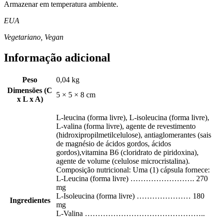
Armazenar em temperatura ambiente.
EUA
Vegetariano, Vegan
Informação adicional
Peso
0,04 kg
Dimensões (C
5 × 5 × 8 cm
x L x A)
L-leucina (forma livre), L-isoleucina (forma livre),
L-valina (forma livre), agente de revestimento
(hidroxipropilmetilcelulose), antiaglomerantes (sais
de magnésio de ácidos gordos, ácidos
gordos),vitamina B6 (cloridrato de piridoxina),
agente de volume (celulose microcristalina).
Composição nutricional: Uma (1) cápsula fornece:
L-Leucina (forma livre) ……………………. 270
mg
L-Isoleucina (forma livre) ………………… 180
Ingredientes
mg
L-Valina ………………………………………..