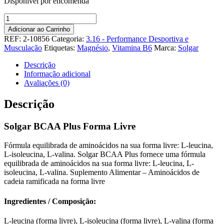
Disponível por encomenda
Quantidade
de
Adicionar ao Carrinho
Solgar
REF:
2-10856
Categoria:
3.16 - Performance Desportiva e
BCAA
Musculação
Etiquetas:
Magnésio
,
Vitamina B6
Marca:
Solgar
Plus
Forma
Descrição
Livre
Informação adicional
Avaliações (0)
Descrição
Solgar BCAA Plus Forma Livre
Fórmula equilibrada de aminoácidos na sua forma livre: L-leucina,
L-isoleucina, L-valina. Solgar BCAA Plus fornece uma fórmula
equilibrada de aminoácidos na sua forma livre: L-leucina, L-
isoleucina, L-valina. Suplemento Alimentar – Aminoácidos de
cadeia ramificada na forma livre
Ingredientes / Composição:
L-leucina (forma livre), L-isoleucina (forma livre), L-valina (forma