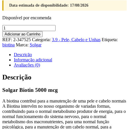
Data estimada de disponibilidade: 17/08/2026
Disponível por encomenda
Quantidade
de
Adicionar ao Carrinho
Solgar
REF:
2-347525
Categoria:
3.9 - Pele, Cabelo e Unhas
Etiqueta:
Biotin
biotina
Marca:
Solgar
5000
mcg
Descrição
Informação adicional
Avaliações (0)
Descrição
Solgar Biotin 5000 mcg
A biotina contribui para a manutenção de uma pele e cabelo normais
A Biotina intervém no nosso organismo de variadas formas,
contribuindo para o normal metabolismo produtor de energia, para o
normal funcionamento do sistema nervoso, para o normal
metabolismo dos macronutrientes, para uma normal função
psicológica, para a manutenção de um cabelo normal, para a