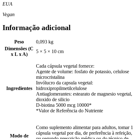
EUA
Vegan
Informação adicional
Peso
0,093 kg
Dimensões (C
5 × 5 × 10 cm
x L x A)
Cada cápsula vegetal fornece:
Agente de volume: fosfato de potassio, celulose
microcristalina
Invólucro da capsula vegetal:
Ingredientes
hidroxipropilmetilcelulose
Antiaglomerantes: estearato de magnesio vegetal,
dioxido de silicio
D-biotina 5000 mcg 10000*
*Valor de Referência do Nutriente
Como suplemento alimentar para adultos, tomar 1
cápsula vegetal por dia, de preferência à refeição,
Modo de
ou segundo prescrição médica ou do técnico de