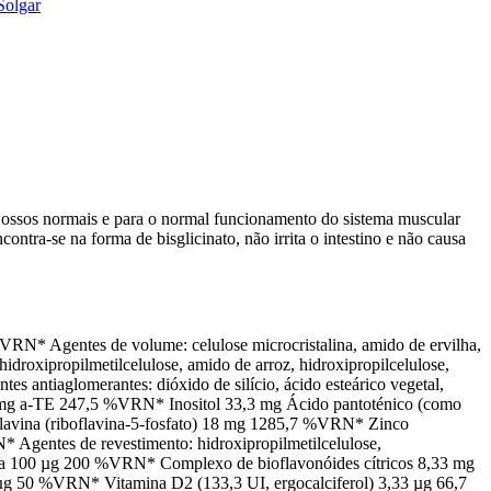
Solgar
 ossos normais e para o normal funcionamento do sistema muscular
ntra-se na forma de bisglicinato, não irrita o intestino e não causa
VRN* Agentes de volume: celulose microcristalina, amido de ervilha,
droxipropilmetilcelulose, amido de arroz, hidroxipropilcelulose,
ntes antiaglomerantes: dióxido de silício, ácido esteárico vegetal,
29,7 mg a-TE 247,5 %VRN* Inositol 33,3 mg Ácido pantoténico (como
flavina (riboflavina-5-fosfato) 18 mg 1285,7 %VRN* Zinco
gentes de revestimento: hidroxipropilmetilcelulose,
tina 100 µg 200 %VRN* Complexo de bioflavonóides cítricos 8,33 mg
µg 50 %VRN* Vitamina D2 (133,3 UI, ergocalciferol) 3,33 µg 66,7