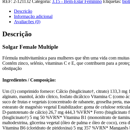
REF:
2-121132
Categoria:
3.15 - Bem-Estar Feminino
Etiquetas:
biot
Female
Multiple
Descrição
Informação adicional
Avaliações (0)
Descrição
Solgar Female Multiple
Fórmula multivitamínica para mulheres que têm uma vida com muitas 
Contém zinco, selénio, vitaminas C e E, que contribuem para a proteção
obstipação
Ingredientes / Composição:
Um (1) comprimido fornece: Cálcio (bisglicinato†, citrato) 133,3 m
alginato, manitol, ácido cítrico, fosfato dicálcico Vitamina C (como
suco de frutas e vegetais (concentrado de rabanete, groselha preta, maç
estearato de magnésio vegetal Estabilizador: goma de celulose retic
D-pantotenato de cálcio) 26,7 mg 444,3 %VRN* Ferro (bisglicinato
(bisglicinato†) 5 mg 50 %VRN* Vitamina B1 (mononitrato de tiami
maltodextrina, glicerina vegetal (óleo de palma e óleo de coco), 
Vitamina B6 (cloridrato de piridoxina) 5 mg 357 %VRN* Manganês b