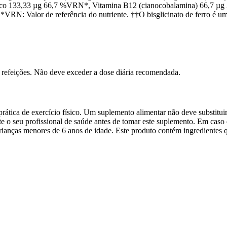
o 133,33 µg 66,7 %VRN*, Vitamina B12 (cianocobalamina) 66,7 µg
N: Valor de referência do nutriente. ††O bisglicinato de ferro é uma 
s refeições. Não deve exceder a dose diária recomendada.
ática de exercício físico. Um suplemento alimentar não deve substituir
e o seu profissional de saúde antes de tomar este suplemento. Em cas
rianças menores de 6 anos de idade. Este produto contém ingredientes 