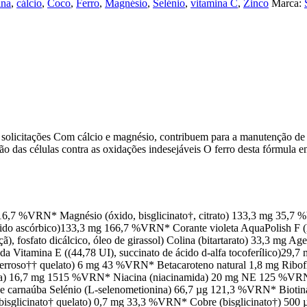
ina
,
cálcio
,
Coco
,
Ferro
,
Magnésio
,
Selénio
,
vitamina C
,
Zinco
Marca:
solicitações Com cálcio e magnésio, contribuem para a manutenção de
 das células contra as oxidações indesejáveis O ferro desta fórmula enco
g 16,7 %VRN* Magnésio (óxido, bisglicinato†, citrato) 133,3 mg 35,7 %
 ácido ascórbico)133,3 mg 166,7 %VRN* Corante violeta AquaPolish F (hi
ã), fosfato dicálcico, óleo de girassol) Colina (bitartarato) 33,3 mg Age
ulada Vitamina E ((44,78 UI), succinato de ácido d-alfa tocoferílico)
 ferroso†† quelato) 6 mg 43 %VRN* Betacaroteno natural 1,8 mg Ribo
na) 16,7 mg 1515 %VRN* Niacina (niacinamida) 20 mg NE 125 %VRN* A
cera de carnaúba Selénio (L-selenometionina) 66,7 µg 121,3 %VRN* Bio
isglicinato† quelato) 0,7 mg 33,3 %VRN* Cobre (bisglicinato†) 500 