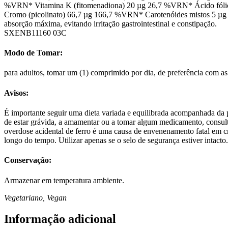
%VRN* Vitamina K (fitomenadiona) 20 µg 26,7 %VRN* Ácido fólic
Cromo (picolinato) 66,7 µg 166,7 %VRN* Carotenóides mistos 5 µg *VR
absorção máxima, evitando irritação gastrointestinal e constipação.
SXENB11160 03C
Modo de Tomar:
para adultos, tomar um (1) comprimido por dia, de preferência com a
Avisos:
É importante seguir uma dieta variada e equilibrada acompanhada da pr
de estar grávida, a amamentar ou a tomar algum medicamento, consult
overdose acidental de ferro é uma causa de envenenamento fatal em c
longo do tempo. Utilizar apenas se o selo de segurança estiver intacto.
Conservação:
Armazenar em temperatura ambiente.
Vegetariano, Vegan
Informação adicional