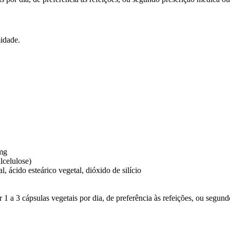
midade.
mg
lcelulose)
, ácido esteárico vegetal, dióxido de silício
1 a 3 cápsulas vegetais por dia, de preferência às refeições, ou segun