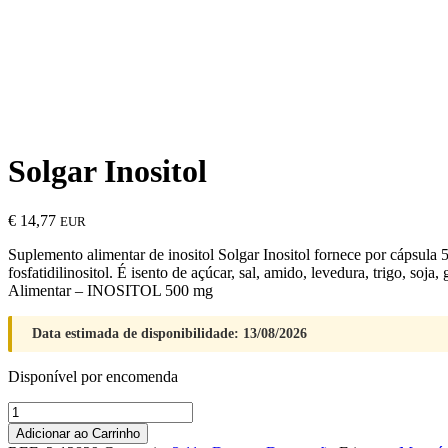
Solgar Inositol
€
14,77
EUR
Suplemento alimentar de inositol Solgar Inositol fornece por cápsula 
fosfatidilinositol. É isento de açúcar, sal, amido, levedura, trigo, s
Alimentar – INOSITOL 500 mg
Data estimada de disponibilidade: 13/08/2026
Disponível por encomenda
Quantidade
de
Adicionar ao Carrinho
Solgar