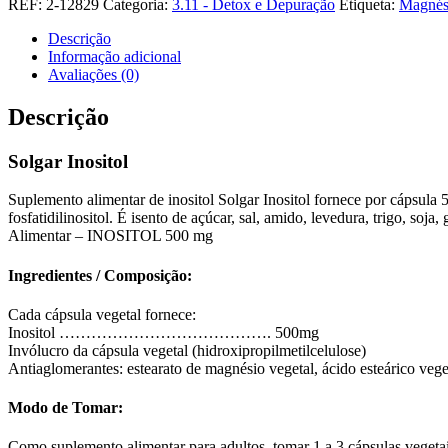
REF:
2-12829
Categoria:
3.11 - Detox e Depuração
Etiqueta:
Magnés
Inositol
Descrição
Informação adicional
Avaliações (0)
Descrição
Solgar Inositol
Suplemento alimentar de inositol Solgar Inositol fornece por cápsula 
fosfatidilinositol. É isento de açúcar, sal, amido, levedura, trigo, s
Alimentar – INOSITOL 500 mg
Ingredientes / Composição:
Cada cápsula vegetal fornece:
Inositol …………………………………. 500mg
Invólucro da cápsula vegetal (hidroxipropilmetilcelulose)
Antiaglomerantes: estearato de magnésio vegetal, ácido esteárico veget
Modo de Tomar:
Como suplemento alimentar para adultos, tomar 1 a 3 cápsulas vegetai