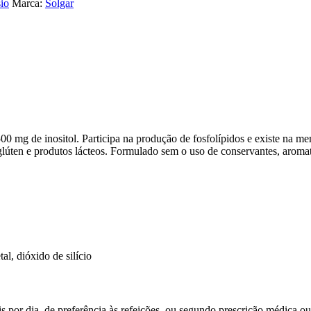
io
Marca:
Solgar
500 mg de inositol. Participa na produção de fosfolípidos e existe na m
oja, glúten e produtos lácteos. Formulado sem o uso de conservantes, arom
al, dióxido de silício
s por dia, de preferência às refeições, ou segundo prescrição médica o