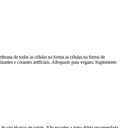
embrana de todas as células na forma as células na forma de
atizantes e corantes artificiais. Adequado para vegans. Suplemento
u do seu técnico de saúde. Não exceder a toma diária recomendada.