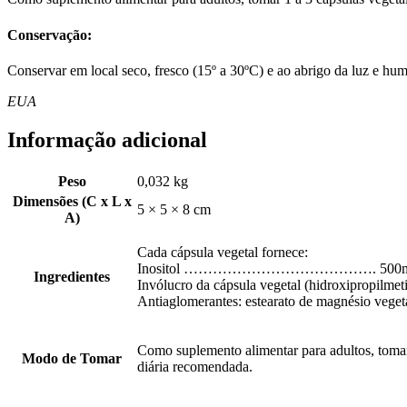
Conservação:
Conservar em local seco, fresco (15º a 30ºC) e ao abrigo da luz e hu
EUA
Informação adicional
Peso
0,032 kg
Dimensões (C x L x
5 × 5 × 8 cm
A)
Cada cápsula vegetal fornece:
Inositol …………………………………. 500
Ingredientes
Invólucro da cápsula vegetal (hidroxipropilmeti
Antiaglomerantes: estearato de magnésio vegetal
Como suplemento alimentar para adultos, tomar 
Modo de Tomar
diária recomendada.