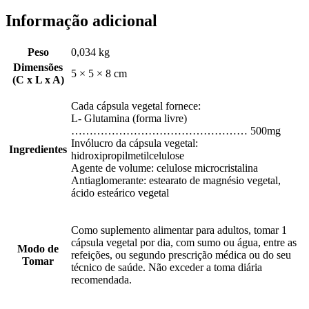
Informação adicional
Peso
0,034 kg
Dimensões
5 × 5 × 8 cm
(C x L x A)
Cada cápsula vegetal fornece:
L- Glutamina (forma livre)
………………………………………… 500mg
Invólucro da cápsula vegetal:
Ingredientes
hidroxipropilmetilcelulose
Agente de volume: celulose microcristalina
Antiaglomerante: estearato de magnésio vegetal,
ácido esteárico vegetal
Como suplemento alimentar para adultos, tomar 1
cápsula vegetal por dia, com sumo ou água, entre as
Modo de
refeições, ou segundo prescrição médica ou do seu
Tomar
técnico de saúde. Não exceder a toma diária
recomendada.