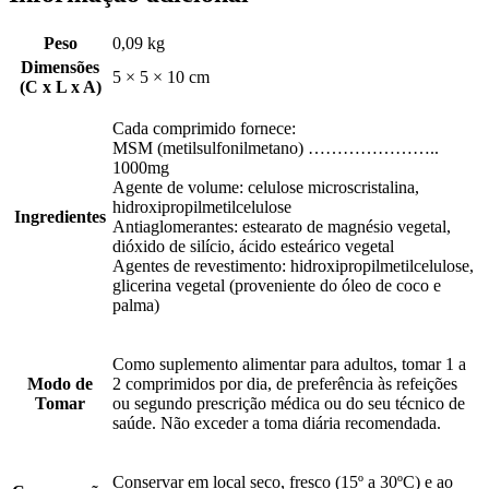
Peso
0,09 kg
Dimensões
5 × 5 × 10 cm
(C x L x A)
Cada comprimido fornece:
MSM (metilsulfonilmetano) …………………..
1000mg
Agente de volume: celulose microscristalina,
hidroxipropilmetilcelulose
Ingredientes
Antiaglomerantes: estearato de magnésio vegetal,
dióxido de silício, ácido esteárico vegetal
Agentes de revestimento: hidroxipropilmetilcelulose,
glicerina vegetal (proveniente do óleo de coco e
palma)
Como suplemento alimentar para adultos, tomar 1 a
Modo de
2 comprimidos por dia, de preferência às refeições
Tomar
ou segundo prescrição médica ou do seu técnico de
saúde. Não exceder a toma diária recomendada.
Conservar em local seco, fresco (15º a 30ºC) e ao