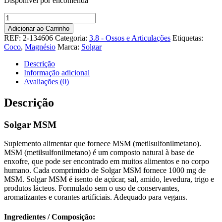
Disponível por encomenda
Quantidade
de
Adicionar ao Carrinho
Solgar
REF:
2-134606
Categoria:
3.8 - Ossos e Articulações
Etiquetas:
MSM
Coco
,
Magnésio
Marca:
Solgar
Descrição
Informação adicional
Avaliações (0)
Descrição
Solgar MSM
Suplemento alimentar que fornece MSM (metilsulfonilmetano).
MSM (metilsulfonilmetano) é um composto natural à base de
enxofre, que pode ser encontrado em muitos alimentos e no corpo
humano. Cada comprimido de Solgar MSM fornece 1000 mg de
MSM. Solgar MSM é isento de açúcar, sal, amido, levedura, trigo e
produtos lácteos. Formulado sem o uso de conservantes,
aromatizantes e corantes artificiais. Adequado para vegans.
Ingredientes / Composição: